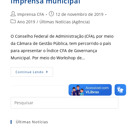
imprensa municipal
Autor
Post
Imprensa CFA
12 de novembro de 2019
do
publicado:
Categoria
Ano 2019
/
Últimas Notícias (Agência)
post:
do
post:
O Conselho Federal de Administração (CFA), por meio
da Câmara de Gestão Pública, tem percorrido o país
para apresentar o Índice CFA de Governança
Municipal. Por meio do Workshop de…
IGM-
Continue Lendo
CFA
É
Destaque
Na
Imprensa
Municipal
Press
a
tecla
Últimas Notícias
“Esc”