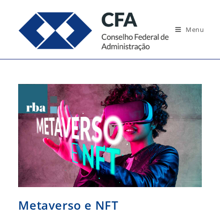
Ir
para
Menu
o
conteúdo
Metaverso e NFT