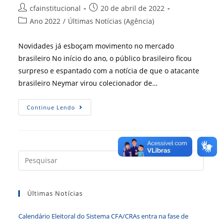
Autor
Post
cfainstitucional
20 de abril de 2022
do
publicado:
Categoria
Ano 2022
/
Últimas Notícias (Agência)
post:
do
post:
Novidades já esboçam movimento no mercado
brasileiro No início do ano, o público brasileiro ficou
surpreso e espantado com a notícia de que o atacante
brasileiro Neymar virou colecionador de…
Metaverso
Continue Lendo
E
NFT
Press
a
tecla
Últimas Notícias
“Esc”
para
Calendário Eleitoral do Sistema CFA/CRAs entra na fase de
fecha