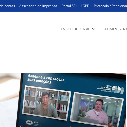
de contas
Assessoria de Imprensa
Portal SEI
LGPD
Protocolo / Peticion
INSTITUCIONAL
ADMINISTR
esenvolvimento profissional