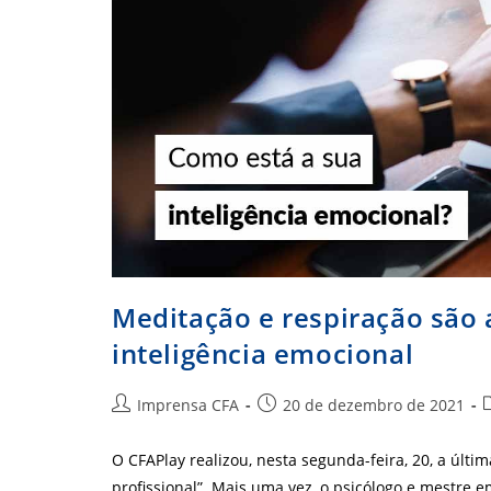
Meditação e respiração são 
inteligência emocional
Autor
Post
C
Imprensa CFA
20 de dezembro de 2021
do
publicado:
post:
p
O CFAPlay realizou, nesta segunda-feira, 20, a últi
profissional”. Mais uma vez, o psicólogo e mestre 