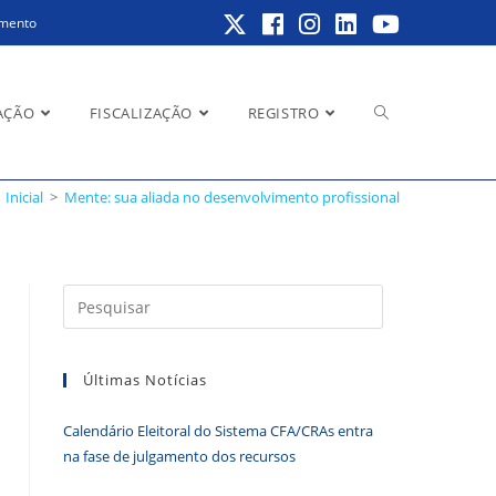
amento
Alternar
AÇÃO
FISCALIZAÇÃO
REGISTRO
Inicial
>
Mente: sua aliada no desenvolvimento profissional
pesquisa
Pressione
a
do
tecla
Últimas Notícias
“Esc”
para
Calendário Eleitoral do Sistema CFA/CRAs entra
fechar
site
na fase de julgamento dos recursos
o
painel