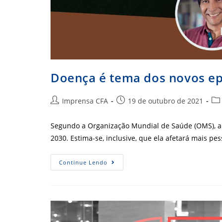
Doença é tema dos novos epi
Autor
Post
Cat
Imprensa CFA
19 de outubro de 2021
do
publicado:
do
post:
pos
Segundo a Organização Mundial de Saúde (OMS), 
2030. Estima-se, inclusive, que ela afetará mais p
Doença
Continue Lendo
É
Tema
Dos
Novos
Episódios
Da
Série
Produzida