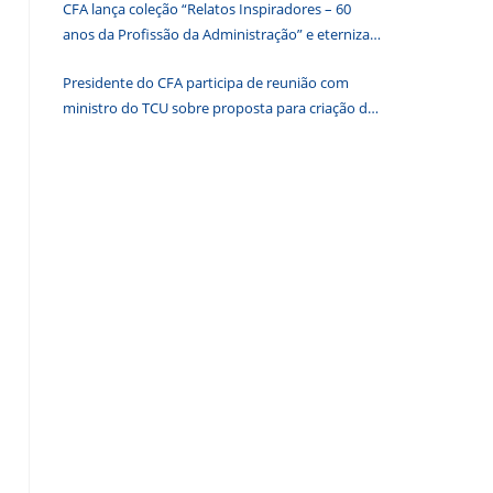
CFA lança coleção “Relatos Inspiradores – 60
de
anos da Profissão da Administração” e eterniza
pesquisa.
histórias que transformam o Brasil
Presidente do CFA participa de reunião com
ministro do TCU sobre proposta para criação de
associações dos Conselhos Federais