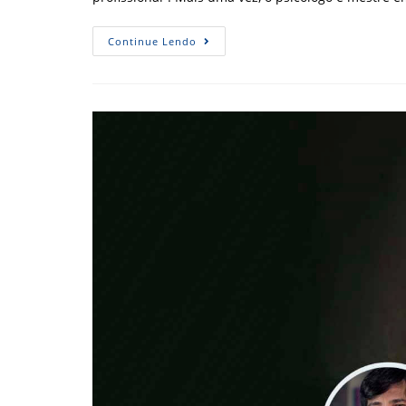
Meditação
Continue Lendo
E
Respiração
São
Aliadas
Quando
Assunto
É
Inteligência
Emocional