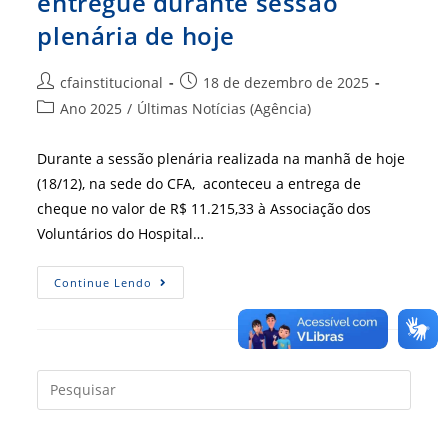
entregue durante sessão
plenária de hoje
Autor
Post
cfainstitucional
18 de dezembro de 2025
do
publicado:
Categoria
Ano 2025
/
Últimas Notícias (Agência)
post:
do
post:
Durante a sessão plenária realizada na manhã de hoje
(18/12), na sede do CFA, aconteceu a entrega de
cheque no valor de R$ 11.215,33 à Associação dos
Voluntários do Hospital…
Cheque
Continue Lendo
De
Leilão
Solidário
É
Entregue
Durante
Sessão
Press
Plenária
a
De
Hoje
tecla