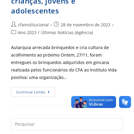
crianças, jovens e
adolescentes
Autor
Post
cfainstitucional
28 de novembro de 2023
do
publicado:
Categoria
Ano 2023
/
Últimas Notícias (Agência)
post:
do
post:
Autarquia arrecada brinquedos e cria cultura de
acolhimento ao próximo Ontem, 27/11, foram
entregues os brinquedos adquiridos em gincana
realizada pelos funcionários do CFA ao Instituto Vida
positiva: uma organização…
CFA
Continue Lendo
Faz
Campanha
Em
Prol
De
Crianças,
Jovens
Press
E
a
Adolescentes