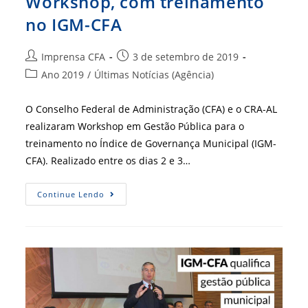
Workshop, com treinamento
no IGM-CFA
Autor
Post
Imprensa CFA
3 de setembro de 2019
do
publicado:
Categoria
Ano 2019
/
Últimas Notícias (Agência)
post:
do
post:
O Conselho Federal de Administração (CFA) e o CRA-AL
realizaram Workshop em Gestão Pública para o
treinamento no Índice de Governança Municipal (IGM-
CFA). Realizado entre os dias 2 e 3…
CFA
Continue Lendo
E
CRA-
AL
Organizam
Workshop,
Com
Treinamento
No
IGM-
CFA