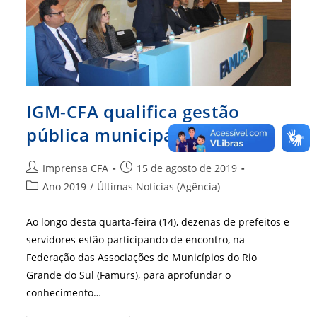
IGM-CFA qualifica gestão
pública municipal
Autor
Post
Imprensa CFA
15 de agosto de 2019
do
publicado:
Categoria
Ano 2019
/
Últimas Notícias (Agência)
post:
do
post:
Ao longo desta quarta-feira (14), dezenas de prefeitos e
servidores estão participando de encontro, na
Federação das Associações de Municípios do Rio
Grande do Sul (Famurs), para aprofundar o
conhecimento…