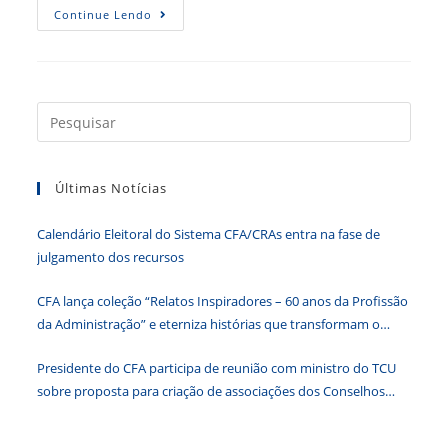
IGM-
Continue Lendo
CFA
Qualifica
Gestão
Pública
Municipal
Press
a
tecla
Últimas Notícias
“Esc”
para
Calendário Eleitoral do Sistema CFA/CRAs entra na fase de
fecha
julgamento dos recursos
o
paine
CFA lança coleção “Relatos Inspiradores – 60 anos da Profissão
de
da Administração” e eterniza histórias que transformam o
pesqu
Brasil
Presidente do CFA participa de reunião com ministro do TCU
sobre proposta para criação de associações dos Conselhos
Federais