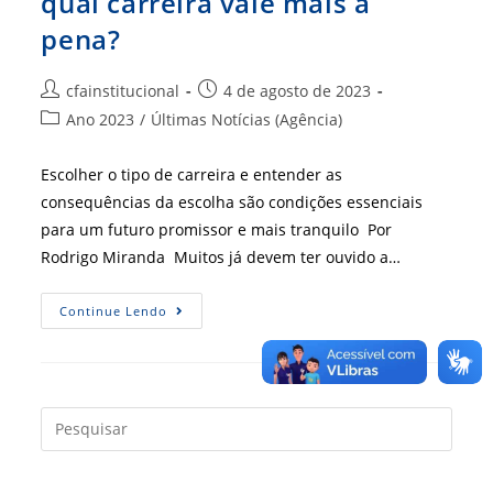
qual carreira vale mais a
pena?
Autor
Post
cfainstitucional
4 de agosto de 2023
do
publicado:
Categoria
Ano 2023
/
Últimas Notícias (Agência)
post:
do
post:
Escolher o tipo de carreira e entender as
consequências da escolha são condições essenciais
para um futuro promissor e mais tranquilo Por
Rodrigo Miranda Muitos já devem ter ouvido a…
Carreira
Continue Lendo
Vertical
Ou
Horizontal:
Qual
Carreira
Vale
Mais
Press
A
a
Pena?
tecla