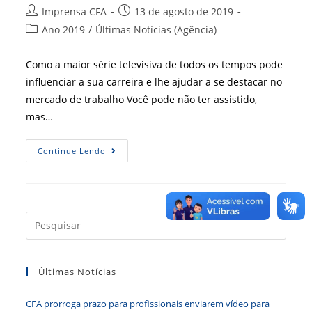
Autor
Post
Imprensa CFA
13 de agosto de 2019
do
publicado:
Categoria
Ano 2019
/
Últimas Notícias (Agência)
post:
do
post:
Como a maior série televisiva de todos os tempos pode
influenciar a sua carreira e lhe ajudar a se destacar no
mercado de trabalho Você pode não ter assistido,
mas…
O
Continue Lendo
Legado
De
Game
Of
Thrones
Press
a
tecla
Últimas Notícias
“Esc”
para
CFA prorroga prazo para profissionais enviarem vídeo para
fecha