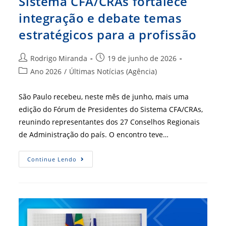
Sistema CFA/CRAs fortalece
integração e debate temas
estratégicos para a profissão
Autor
Post
Rodrigo Miranda
19 de junho de 2026
do
publicado:
Categoria
Ano 2026
/
Últimas Notícias (Agência)
post:
do
post:
São Paulo recebeu, neste mês de junho, mais uma
edição do Fórum de Presidentes do Sistema CFA/CRAs,
reunindo representantes dos 27 Conselhos Regionais
de Administração do país. O encontro teve…
Fórum
Continue Lendo
De
Presidentes
Do
Sistema
CFA/CRAs
Fortalece
Integração
E
Debate