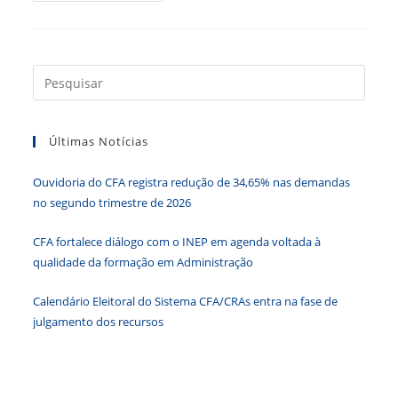
De
Presidentes
De
2022
É
Realizado
Press
Em
a
Brasília
tecla
Últimas Notícias
“Esc”
para
Ouvidoria do CFA registra redução de 34,65% nas demandas
fecha
no segundo trimestre de 2026
o
paine
CFA fortalece diálogo com o INEP em agenda voltada à
de
qualidade da formação em Administração
pesqu
Calendário Eleitoral do Sistema CFA/CRAs entra na fase de
julgamento dos recursos