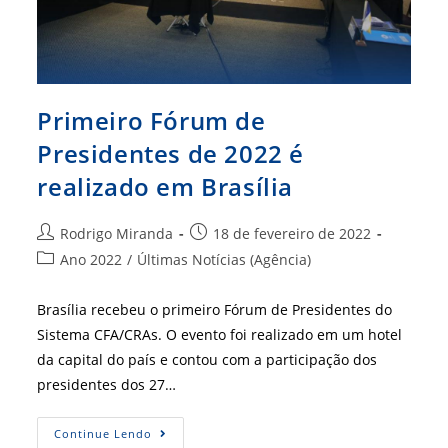
Primeiro Fórum de
Presidentes de 2022 é
realizado em Brasília
Autor
Post
Rodrigo Miranda
18 de fevereiro de 2022
do
publicado:
Categoria
Ano 2022
/
Últimas Notícias (Agência)
post:
do
post:
Brasília recebeu o primeiro Fórum de Presidentes do
Sistema CFA/CRAs. O evento foi realizado em um hotel
da capital do país e contou com a participação dos
presidentes dos 27…
Primeiro
Continue Lendo
Fórum