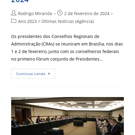
Autor
Post
Rodrigo Miranda
2 de fevereiro de 2024
do
publicado:
Categoria
Ano 2023
/
Últimas Notícias (Agência)
post:
do
post:
Os presidentes dos Conselhos Regionais de
Administração (CRAs) se reuniram em Brasília, nos dias
1 e 2 de fevereiro, junto com os conselheiros federais
no primeiro Fórum conjunto de Presidentes…
Brasília
Continue Lendo
Recebe
1º
Fórum
Conjunto
De
Presidentes
De
2024