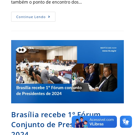
também o ponto de encontro dos…
Fórum
Continue Lendo
De
Presidentes
Em
Caruaru
Destaca
Impactos
Da
Fiscalização
Brasília recebe 1º Fórum
Conjunto de Presidentes de
2024