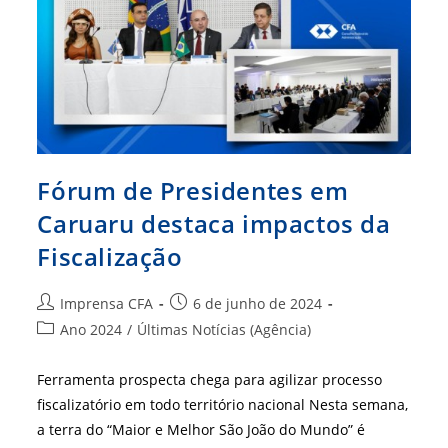
Temas
Estratégicos
Para
A
Profissão
Fórum de Presidentes em
Caruaru destaca impactos da
Fiscalização
Autor
Post
Imprensa CFA
6 de junho de 2024
do
publicado:
Categoria
Ano 2024
/
Últimas Notícias (Agência)
post:
do
post:
Ferramenta prospecta chega para agilizar processo
fiscalizatório em todo território nacional Nesta semana,
a terra do “Maior e Melhor São João do Mundo” é