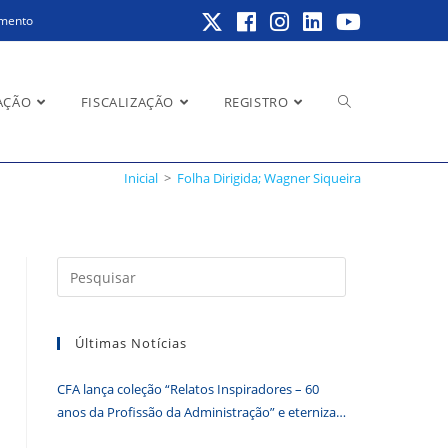
amento
Alternar
AÇÃO
FISCALIZAÇÃO
REGISTRO
Inicial
>
Folha Dirigida; Wagner Siqueira
pesquisa
Pressione
a
do
tecla
Últimas Notícias
“Esc”
para
CFA lança coleção “Relatos Inspiradores – 60
fechar
site
anos da Profissão da Administração” e eterniza
o
histórias que transformam o Brasil
painel