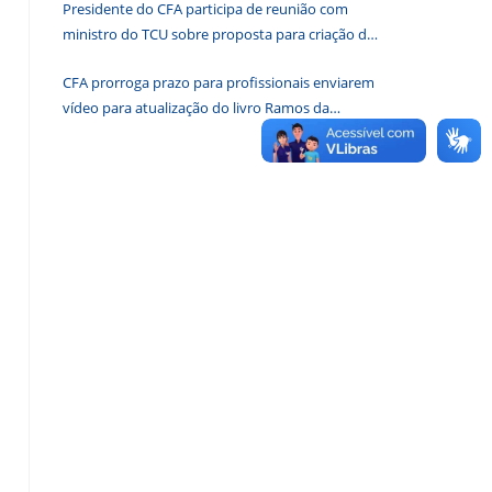
Presidente do CFA participa de reunião com
de
ministro do TCU sobre proposta para criação de
pesquisa.
associações dos Conselhos Federais
CFA prorroga prazo para profissionais enviarem
vídeo para atualização do livro Ramos da
Administração