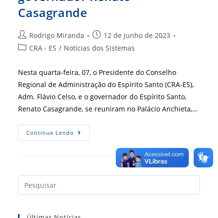
Casagrande
Autor
Post
Rodrigo Miranda
12 de junho de 2023
do
publicado:
Categoria
CRA - ES
/
Notícias dos Sistemas
post:
do
post:
Nesta quarta-feira, 07, o Presidente do Conselho
Regional de Administração do Espírito Santo (CRA-ES),
Adm. Flávio Celso, e o governador do Espírito Santo,
Renato Casagrande, se reuniram no Palácio Anchieta,…
CRA-
Continue Lendo
ES
Se
Reúne
Com
Governador
Renato
Casagrande
Press
a
tecla
Últimas Notícias
“Esc”