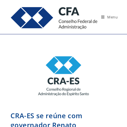
Ir
para
Menu
o
conteúdo
CRA-ES se reúne com
governador Renato