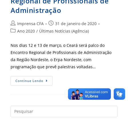
Regional de Profissionais de
Administração
Autor
Post
Imprensa CFA
31 de janeiro de 2020
do
publicado:
Categoria
Ano 2020
/
Últimas Notícias (Agência)
post:
do
post:
Nos dias 12 e 13 de março, o Ceará será palco do
Encontro Regional de Profissionais de Administração
da Região Nordeste, o Erpa Nordeste, com
programação que prevê palestras voltadas…
Ceará
Continue Lendo
Vai
Receber
Encontro
Regional
De
Profissionais
De
Press
Administração
a
tecla