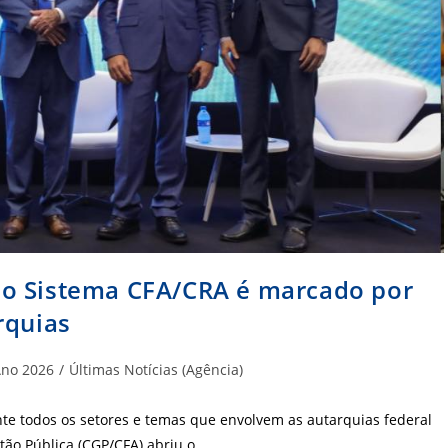
do Sistema CFA/CRA é marcado por
rquias
goria
no 2026
/
Últimas Notícias (Agência)
:
te todos os setores e temas que envolvem as autarquias federal
stão Pública (CGP/CFA) abriu o…