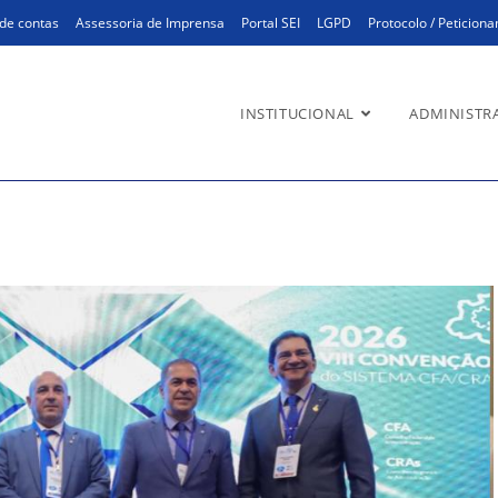
de contas
Assessoria de Imprensa
Portal SEI
LGPD
Protocolo / Peticion
INSTITUCIONAL
ADMINISTR
A/CRAs