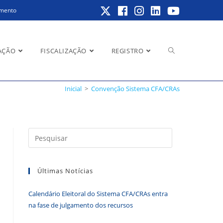
amento
Alternar
AÇÃO
FISCALIZAÇÃO
REGISTRO
Inicial
>
Convenção Sistema CFA/CRAs
pesquisa
Pressione
a
do
tecla
Últimas Notícias
“Esc”
para
Calendário Eleitoral do Sistema CFA/CRAs entra
fechar
site
na fase de julgamento dos recursos
o
painel