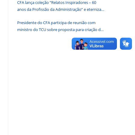
CFA lança coleção “Relatos Inspiradores – 60
de
anos da Profissão da Administração” e eterniza
pesquisa.
histórias que transformam o Brasil
Presidente do CFA participa de reunião com
ministro do TCU sobre proposta para criação de
associações dos Conselhos Federais