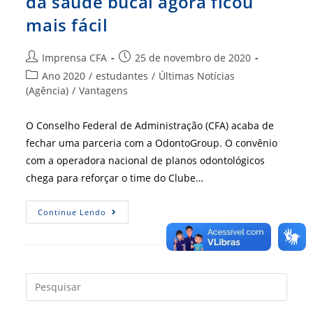
da saúde bucal agora ficou
mais fácil
Autor
Post
Imprensa CFA
25 de novembro de 2020
do
publicado:
Categoria
Ano 2020
/
estudantes
/
Últimas Notícias
post:
do
(Agência)
/
Vantagens
post:
O Conselho Federal de Administração (CFA) acaba de
fechar uma parceria com a OdontoGroup. O convênio
com a operadora nacional de planos odontológicos
chega para reforçar o time do Clube…
Profissionais
Continue Lendo
De
ADM:
Cuidar
Da
Saúde
Bucal
Agora
Press
Ficou
a
Mais
Fácil