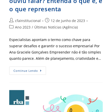
ouviu falar? Entenda o que é, e
o que representa
Autor
Post
cfainstitucional
12 de junho de 2023
do
publicado:
Categoria
Ano 2023
/
Últimas Notícias (Agência)
post:
do
post:
Especialistas apontam o termo como chave para
superar desafios e garantir o sucesso empresarial Por
Ana Graciele Gonçalves Empreender não é tão simples
quanto parece. Além de planejamento, criatividade e…
Resiliência
Continue Lendo
Organizacional,
Já
Ouviu
Falar?
Entenda
O
Que
É,
E
O
Que