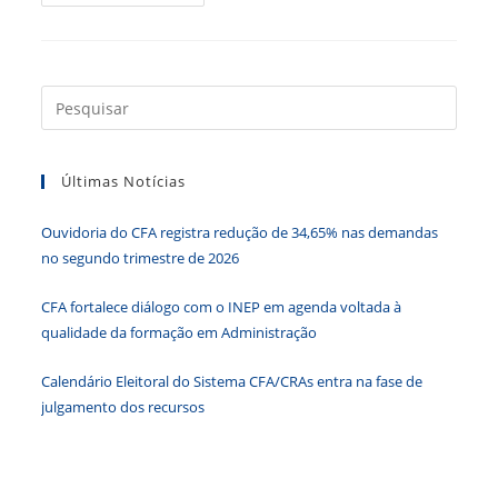
Organizacional
É
Destaque
Em
2023
Press
a
tecla
Últimas Notícias
“Esc”
para
Ouvidoria do CFA registra redução de 34,65% nas demandas
fecha
no segundo trimestre de 2026
o
paine
CFA fortalece diálogo com o INEP em agenda voltada à
de
qualidade da formação em Administração
pesqu
Calendário Eleitoral do Sistema CFA/CRAs entra na fase de
julgamento dos recursos