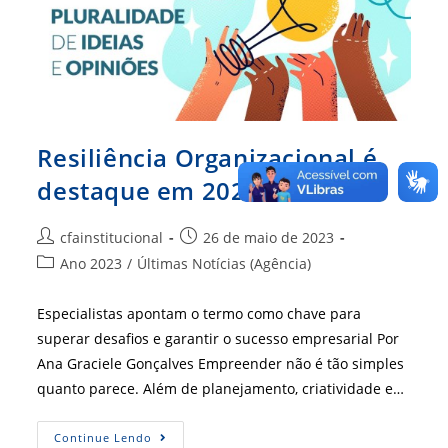
Representa
Resiliência Organizacional é
destaque em 2023
Autor
Post
cfainstitucional
26 de maio de 2023
do
publicado:
Categoria
Ano 2023
/
Últimas Notícias (Agência)
post:
do
post:
Especialistas apontam o termo como chave para
superar desafios e garantir o sucesso empresarial Por
Ana Graciele Gonçalves Empreender não é tão simples
quanto parece. Além de planejamento, criatividade e…
Resiliência
Continue Lendo