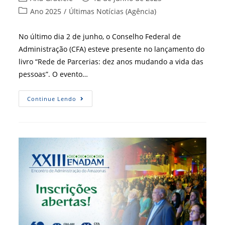
do
publicado:
Categoria
Ano 2025
/
Últimas Notícias (Agência)
post:
do
post:
No último dia 2 de junho, o Conselho Federal de
Administração (CFA) esteve presente no lançamento do
livro “Rede de Parcerias: dez anos mudando a vida das
pessoas”. O evento…
Rede
Continue Lendo
De
Parcerias
Lança
Livro
Com
Capítulo
Dedicado
A
Contar
A
História
De
Cooperação
Com
O
CFA