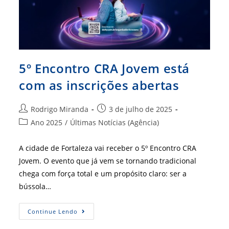
5º Encontro CRA Jovem está
com as inscrições abertas
Autor
Post
Rodrigo Miranda
3 de julho de 2025
do
publicado:
Categoria
Ano 2025
/
Últimas Notícias (Agência)
post:
do
post:
A cidade de Fortaleza vai receber o 5º Encontro CRA
Jovem. O evento que já vem se tornando tradicional
chega com força total e um propósito claro: ser a
bússola…
5º
Continue Lendo
Encontro
CRA