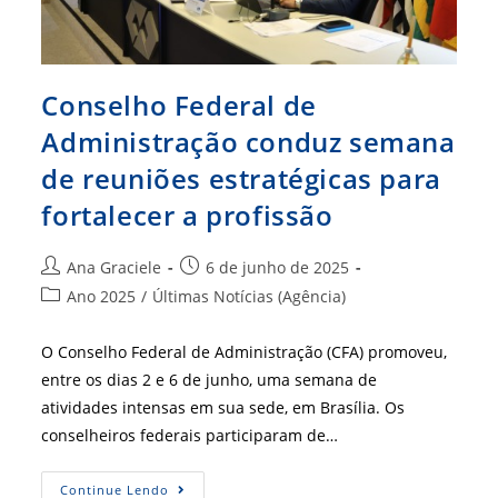
Brasil
Conselho Federal de
Administração conduz semana
de reuniões estratégicas para
fortalecer a profissão
Autor
Post
Ana Graciele
6 de junho de 2025
do
publicado:
Categoria
Ano 2025
/
Últimas Notícias (Agência)
post:
do
post:
O Conselho Federal de Administração (CFA) promoveu,
entre os dias 2 e 6 de junho, uma semana de
atividades intensas em sua sede, em Brasília. Os
conselheiros federais participaram de…
Conselho
Continue Lendo