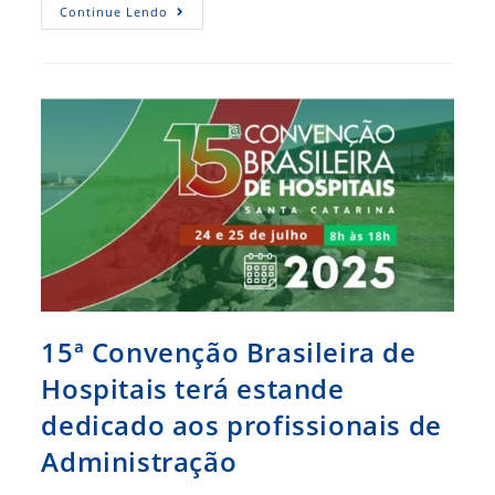
Como
Continue Lendo
A
Carteirinha
Fortalece
O
Estudante
De
Administração
15ª Convenção Brasileira de
Hospitais terá estande
dedicado aos profissionais de
Administração