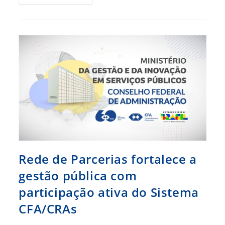
Federal
De
Administração
Conduz
Semana
De
Reuniões
Estratégicas
Para
Fortalecer
A
Profissão
Rede de Parcerias fortalece a
gestão pública com
participação ativa do Sistema
CFA/CRAs