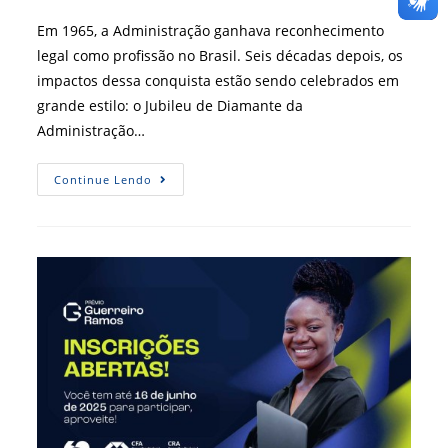
do
post:
Em 1965, a Administração ganhava reconhecimento
legal como profissão no Brasil. Seis décadas depois, os
impactos dessa conquista estão sendo celebrados em
grande estilo: o Jubileu de Diamante da
Administração…
Jubileu
Continue Lendo
De
Diamante
Celebra
60
Anos
Da
Administração
Com
Eventos
Por
Todo
O
Brasil