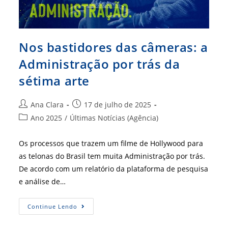
Nos bastidores das câmeras: a
Administração por trás da
sétima arte
Autor
Post
Ana Clara
17 de julho de 2025
do
publicado:
Categoria
Ano 2025
/
Últimas Notícias (Agência)
post:
do
post:
Os processos que trazem um filme de Hollywood para
as telonas do Brasil tem muita Administração por trás.
De acordo com um relatório da plataforma de pesquisa
e análise de…
Nos
Continue Lendo
Bastidores
Das
Câmeras: