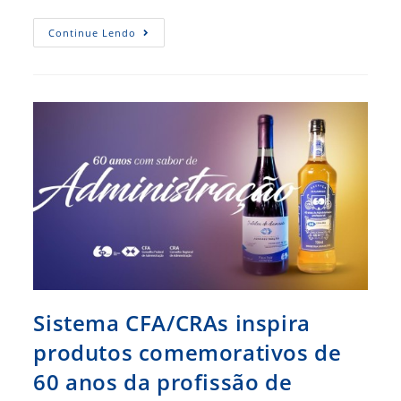
CFA
Continue Lendo
Recebe
O
Selo
Comemorativo
Em
Alusão
Ao
Jubileu
De
Diamante
Da
Administração
Sistema CFA/CRAs inspira
produtos comemorativos de
60 anos da profissão de