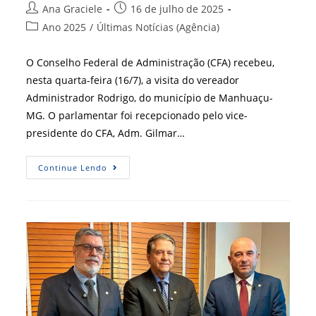
Autor
Post
Ana Graciele
16 de julho de 2025
do
publicado:
Categoria
Ano 2025
/
Últimas Notícias (Agência)
post:
do
post:
O Conselho Federal de Administração (CFA) recebeu,
nesta quarta-feira (16/7), a visita do vereador
Administrador Rodrigo, do município de Manhuaçu-
MG. O parlamentar foi recepcionado pelo vice-
presidente do CFA, Adm. Gilmar…
Vereador
Continue Lendo
Administrador
Rodrigo,
De
Manhuaçu-
MG,
Visita
O
CFA
E
Reforça
Compromisso
Com
A
Valorização
Da