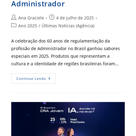
Administrador
Autor
Post
Ana Graciele
4 de julho de 2025
do
publicado:
Categoria
Ano 2025
/
Últimas Notícias (Agência)
post:
do
post:
A celebração dos 60 anos de regulamentação da
profissão de Administrador no Brasil ganhou sabores
especiais em 2025. Produtos que representam a
cultura e a identidade de regiões brasileiras foram…
Sistema
Continue Lendo
CFA/CRAs
Inspira
Produtos
Comemorativos
De
60
Anos
Da
Profissão
De
Administrador