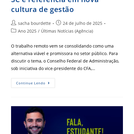
cultura de gestão
Autor
Post
sacha bourdette
24 de julho de 2025
do
publicado:
Categoria
Ano 2025
/
Últimas Notícias (Agência)
post:
do
post:
O trabalho remoto vem se consolidando como uma
alternativa viável e promissora no setor público. Para
discutir o tema, o Conselho Federal de Administração,
sob iniciativa do vice-presidente do CFA,…
Trabalho
Continue Lendo
Remoto
No
Setor
Público:
Experiência
Do
CRA-
SC
É
Referência
Em
Nova