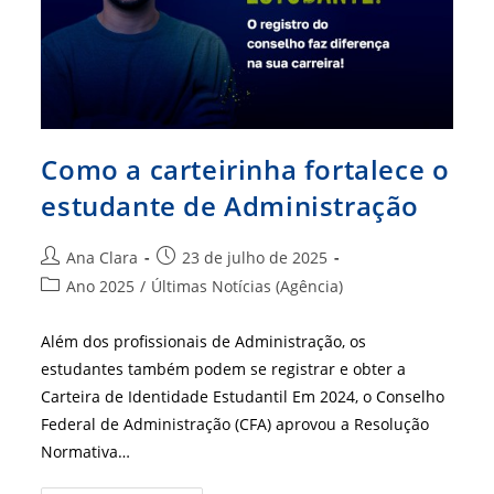
Cultura
De
Gestão
Como a carteirinha fortalece o
estudante de Administração
Autor
Post
Ana Clara
23 de julho de 2025
do
publicado:
Categoria
Ano 2025
/
Últimas Notícias (Agência)
post:
do
post:
Além dos profissionais de Administração, os
estudantes também podem se registrar e obter a
Carteira de Identidade Estudantil Em 2024, o Conselho
Federal de Administração (CFA) aprovou a Resolução
Normativa…