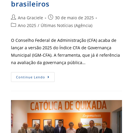
brasileiros
Autor
Post
Ana Graciele
30 de maio de 2025
do
publicado:
Categoria
Ano 2025
/
Últimas Notícias (Agência)
post:
do
post:
O Conselho Federal de Administração (CFA) acaba de
lançar a versão 2025 do Índice CFA de Governança
Municipal (IGM-CFA). A ferramenta, que já é referência
na avaliação da governança pública…
CFA
Continue Lendo
Lança
IGM-
CFA
2025:
Ferramenta
Inovadora
Avalia
A
Governança
Dos
Municípios
Brasileiros