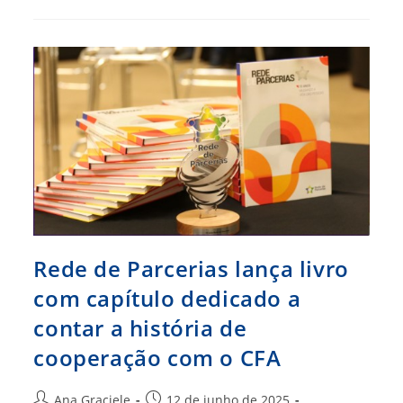
Guerreiro
Ramos
2025
–
Prazo
Para
As
Inscrições
Termina
No
Próximo
Dia
16
De
Junho
Rede de Parcerias lança livro
com capítulo dedicado a
contar a história de
cooperação com o CFA
Autor
Post
Ana Graciele
12 de junho de 2025