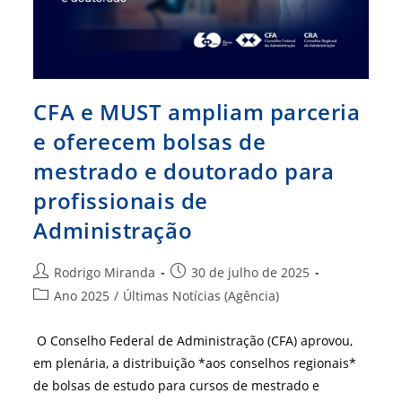
CFA e MUST ampliam parceria
e oferecem bolsas de
mestrado e doutorado para
profissionais de
Administração
Autor
Post
Rodrigo Miranda
30 de julho de 2025
do
publicado:
Categoria
Ano 2025
/
Últimas Notícias (Agência)
post:
do
post:
O Conselho Federal de Administração (CFA) aprovou,
em plenária, a distribuição *aos conselhos regionais*
de bolsas de estudo para cursos de mestrado e