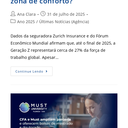
zona de conforto?
Autor
Post
Ana Clara
31 de julho de 2025
do
publicado:
Categoria
Ano 2025
/
Últimas Notícias (Agência)
post:
do
post:
Dados da seguradora Zurich Insurance e do Fórum
Econômico Mundial afirmam que, até o final de 2025, a
Geração Z representará cerca de 27% da força de
trabalho global. Apesar…
Liderar
Continue Lendo
A
Geração
Z
Te
Tira
Da
Zona
De
Conforto?