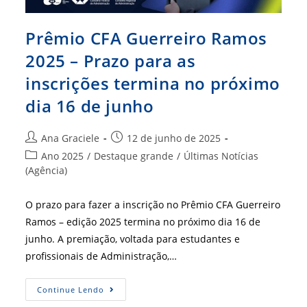
Prêmio CFA Guerreiro Ramos
2025 – Prazo para as
inscrições termina no próximo
dia 16 de junho
Autor
Post
Ana Graciele
12 de junho de 2025
do
publicado:
Categoria
Ano 2025
/
Destaque grande
/
Últimas Notícias
post:
do
(Agência)
post:
O prazo para fazer a inscrição no Prêmio CFA Guerreiro
Ramos – edição 2025 termina no próximo dia 16 de
junho. A premiação, voltada para estudantes e
profissionais de Administração,…
Prêmio
Continue Lendo
CFA