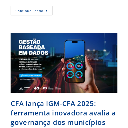
CFA
Continue Lendo
E
Atricon
Discutem
Fiscalização
De
Empresas
Terceirizadas
Em
Reunião
Institucional
CFA lança IGM-CFA 2025:
ferramenta inovadora avalia a
governança dos municípios