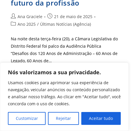
futuro da profissão
Autor
Post
Ana Graciele
21 de maio de 2025
do
publicado:
Categoria
Ano 2025
/
Últimas Notícias (Agência)
post:
do
post:
Na noite desta terça-feira (20), a Câmara Legislativa do
Distrito Federal foi palco da Audiência Pública
“Desafios dos 120 Anos de Administração – 60 Anos de
Legado, 60 Anos de…
Nós valorizamos a sua privacidade.
Audiência
Continue Lendo
Pública
Usamos cookies para aprimorar sua experiência de
Na
CLDF
navegação, veicular anúncios ou conteúdo personalizado
Marca
Os
e analisar nosso tráfego. Ao clicar em "Aceitar tudo", você
60
concorda com o uso de cookies.
Anos
Da
Administração
E
Customizar
Rejeitar
Aceitar tudo
Projeta
O
Futuro