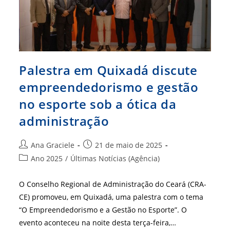
Palestra em Quixadá discute
empreendedorismo e gestão
no esporte sob a ótica da
administração
Autor
Post
Ana Graciele
21 de maio de 2025
do
publicado:
Categoria
Ano 2025
/
Últimas Notícias (Agência)
post:
do
post:
O Conselho Regional de Administração do Ceará (CRA-
CE) promoveu, em Quixadá, uma palestra com o tema
“O Empreendedorismo e a Gestão no Esporte”. O
evento aconteceu na noite desta terça-feira,…