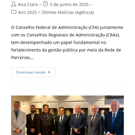
Autor
Post
Ana Clara
5 de junho de 2025
do
publicado:
Categoria
Ano 2025
/
Últimas Notícias (Agência)
post:
do
post:
O Conselho Federal de Administração (CFA) juntamente
com os Conselhos Regionais de Administração (CRAs),
tem desempenhado um papel fundamental no
fortalecimento da gestão pública por meio da Rede de
Parcerias,…
Rede
Continue Lendo
De
Parcerias
Fortalece
A
Gestão
Pública
Com
Participação
Ativa
Do
Sistema
CFA/CRAs