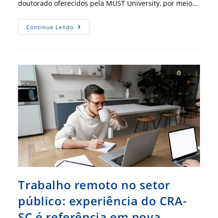
doutorado oferecidos pela MUST University, por meio…
CFA
Continue Lendo
E
MUST
Ampliam
Parceria
E
Oferecem
Bolsas
De
Mestrado
E
Doutorado
Para
Profissionais
De
Administração
Trabalho remoto no setor
público: experiência do CRA-
SC é referência em nova