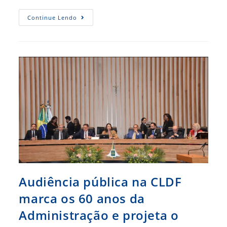
Palestra
Continue Lendo
Em
Quixadá
Discute
Empreendedorismo
E
Gestão
No
Esporte
Sob
A
Ótica
Da
Administração
Audiência pública na CLDF
marca os 60 anos da
Administração e projeta o