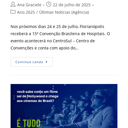
Autor
Post
Ana Graciele
22 de julho de 2025
do
publicado:
Categoria
Ano 2025
/
Últimas Notícias (Agência)
post:
do
post:
Nos próximos dias 24 e 25 de julho, Florianópolis
receberá a 15ª Convenção Brasileira de Hospitais. O
evento acontecerá no CentroSul – Centro de
Convenções e conta com apoio do…
15ª
Continue Lendo
Convenção
Brasileira
De
Hospitais
Terá
Estande
Dedicado
Aos
Profissionais
De
Administração