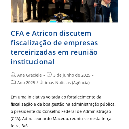
CFA e Atricon discutem
fiscalização de empresas
terceirizadas em reunião
institucional
Autor
Post
Ana Graciele
3 de junho de 2025
do
publicado:
Categoria
Ano 2025
/
Últimas Notícias (Agência)
post:
do
post:
Em uma iniciativa voltada ao fortalecimento da
fiscalização e da boa gestão na administração pública,
o presidente do Conselho Federal de Administração
(CFA), Adm. Leonardo Macedo, reuniu-se nesta terça-
feira, 3/6,…