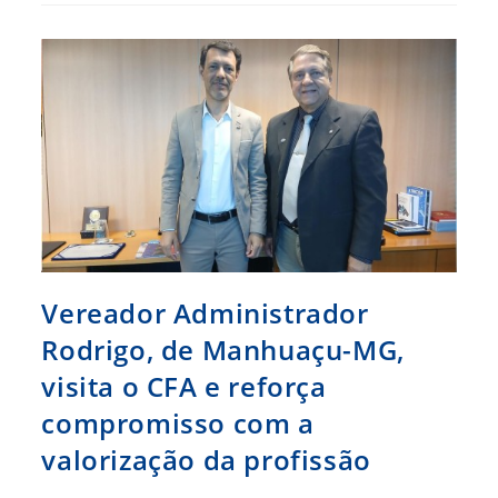
A
Administração
Por
Trás
Da
Sétima
Arte
Vereador Administrador
Rodrigo, de Manhuaçu-MG,
visita o CFA e reforça
compromisso com a
valorização da profissão