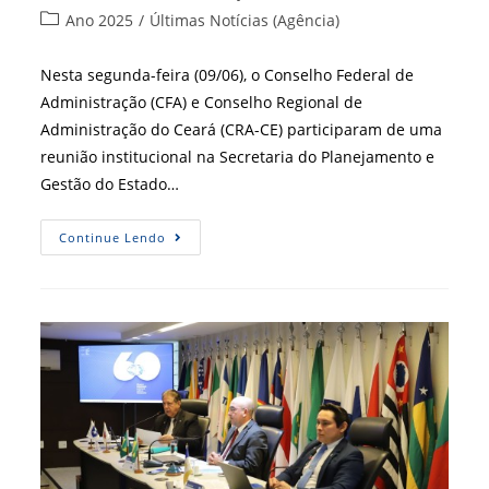
do
publicado:
Categoria
Ano 2025
/
Últimas Notícias (Agência)
post:
do
post:
Nesta segunda-feira (09/06), o Conselho Federal de
Administração (CFA) e Conselho Regional de
Administração do Ceará (CRA-CE) participaram de uma
reunião institucional na Secretaria do Planejamento e
Gestão do Estado…
CRA-
Continue Lendo
CE
E
CFA
Articulam
Parceria
Com
SEPLAG-
CE
Para
Celebração
Dos
60
Anos
Da
Administração
No