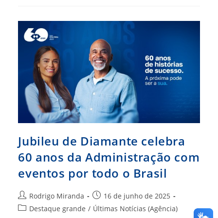
Jovem
Está
Com
As
Inscrições
Abertas
Jubileu de Diamante celebra
60 anos da Administração com
eventos por todo o Brasil
Autor
Post
Rodrigo Miranda
16 de junho de 2025
do
publicado:
Categoria
Destaque grande
/
Últimas Notícias (Agência)
post: