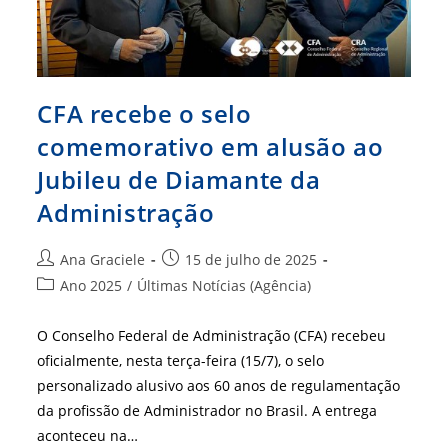
Profissão
CFA recebe o selo
comemorativo em alusão ao
Jubileu de Diamante da
Administração
Autor
Post
Ana Graciele
15 de julho de 2025
do
publicado:
Categoria
Ano 2025
/
Últimas Notícias (Agência)
post:
do
post:
O Conselho Federal de Administração (CFA) recebeu
oficialmente, nesta terça-feira (15/7), o selo
personalizado alusivo aos 60 anos de regulamentação
da profissão de Administrador no Brasil. A entrega
aconteceu na…