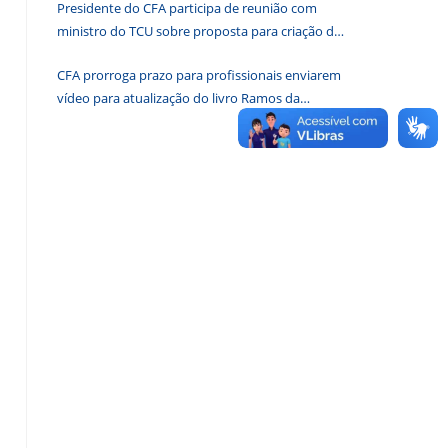
Presidente do CFA participa de reunião com
de
ministro do TCU sobre proposta para criação de
pesquisa.
associações dos Conselhos Federais
CFA prorroga prazo para profissionais enviarem
vídeo para atualização do livro Ramos da
Administração