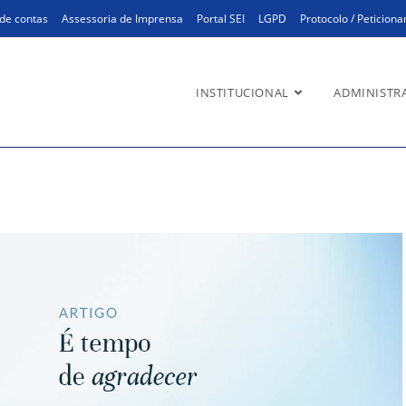
de contas
Assessoria de Imprensa
Portal SEI
LGPD
Protocolo / Peticion
INSTITUCIONAL
ADMINISTR