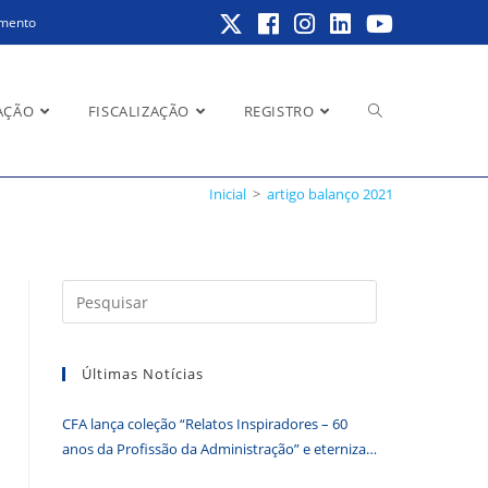
amento
Alternar
AÇÃO
FISCALIZAÇÃO
REGISTRO
Inicial
>
artigo balanço 2021
pesquisa
Pressione
a
do
tecla
Últimas Notícias
“Esc”
para
CFA lança coleção “Relatos Inspiradores – 60
fechar
site
anos da Profissão da Administração” e eterniza
o
histórias que transformam o Brasil
painel