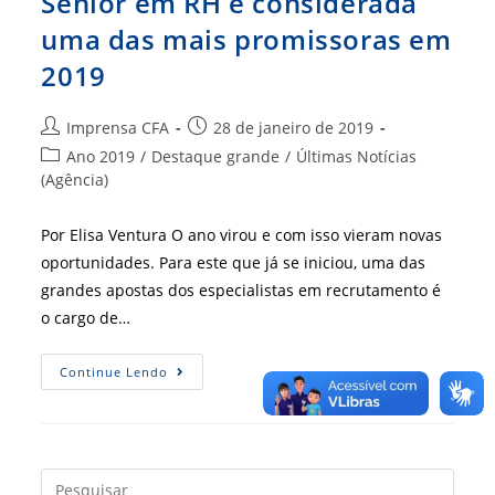
Sênior em RH é considerada
uma das mais promissoras em
2019
Autor
Post
Imprensa CFA
28 de janeiro de 2019
do
publicado:
Categoria
Ano 2019
/
Destaque grande
/
Últimas Notícias
post:
do
(Agência)
post:
Por Elisa Ventura O ano virou e com isso vieram novas
oportunidades. Para este que já se iniciou, uma das
grandes apostas dos especialistas em recrutamento é
o cargo de…
Carreira
Continue Lendo
De
Business
Partner
Sênior
Em
RH
É
Press