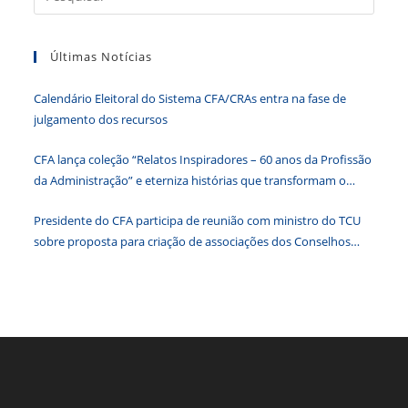
Considerada
a
Uma
Das
tecla
Mais
Promissoras
Últimas Notícias
“Esc”
Em
2019
para
Calendário Eleitoral do Sistema CFA/CRAs entra na fase de
fecha
julgamento dos recursos
o
paine
CFA lança coleção “Relatos Inspiradores – 60 anos da Profissão
de
da Administração” e eterniza histórias que transformam o
pesqu
Brasil
Presidente do CFA participa de reunião com ministro do TCU
sobre proposta para criação de associações dos Conselhos
Federais