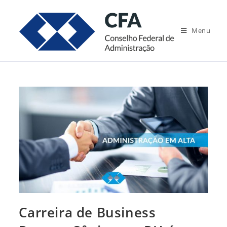
Ir
para
Menu
o
conteúdo
Carreira de Business