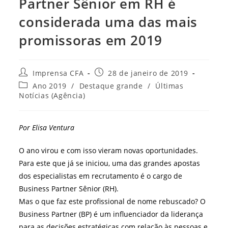
Partner Sênior em RH é
considerada uma das mais
promissoras em 2019
Autor
Post
Imprensa CFA
28 de janeiro de 2019
do
publicado:
Categoria
Ano 2019
/
Destaque grande
/
Últimas
post:
do
Notícias (Agência)
post:
Por Elisa Ventura
O ano virou e com isso vieram novas oportunidades.
Para este que já se iniciou, uma das grandes apostas
dos especialistas em recrutamento é o cargo de
Business Partner Sênior (RH).
Mas o que faz este profissional de nome rebuscado? O
Business Partner (BP) é um influenciador da liderança
para as decisões estratégicas com relação às pessoas e