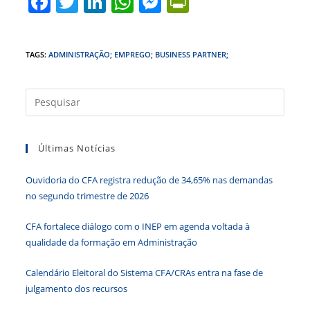
F
T
Li
W
M
Pr
a
w
n
h
e
in
c
itt
k
at
ss
tF
TAGS
:
ADMINISTRAÇÃO; EMPREGO; BUSINESS PARTNER;
e
er
e
s
e
ri
b
dI
A
n
e
Press
o
n
p
g
n
a
o
p
er
dl
tecla
Últimas Notícias
k
y
“Esc”
para
Ouvidoria do CFA registra redução de 34,65% nas demandas
fecha
no segundo trimestre de 2026
o
paine
CFA fortalece diálogo com o INEP em agenda voltada à
de
qualidade da formação em Administração
pesqu
Calendário Eleitoral do Sistema CFA/CRAs entra na fase de
julgamento dos recursos