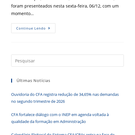
foram presenteados nesta sexta-feira, 06/12, com um
momento…
XVIII
Continue Lendo
FIA
Celebra
A
Abertura
Oficial
Do
Jubileu
Press
De
a
Diamante
Da
tecla
Administração
Últimas Notícias
“Esc”
para
Ouvidoria do CFA registra redução de 34,65% nas demandas
fecha
no segundo trimestre de 2026
o
paine
CFA fortalece diálogo com o INEP em agenda voltada à
de
qualidade da formação em Administração
pesqu
Calendário Eleitoral do Sistema CFA/CRAs entra na fase de