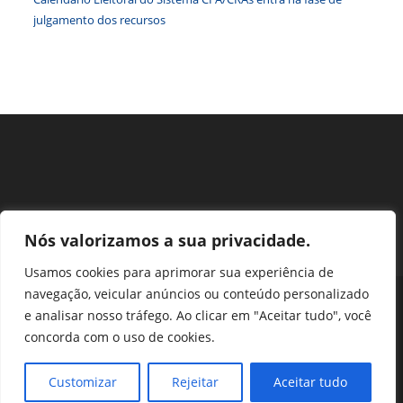
julgamento dos recursos
Nós valorizamos a sua privacidade.
Usamos cookies para aprimorar sua experiência de
navegação, veicular anúncios ou conteúdo personalizado
Perguntas Frequentes
Ouvidoria
Transparência e prestação de contas
e analisar nosso tráfego. Ao clicar em "Aceitar tudo", você
Assessoria de Imprensa
Portal SEI
LGPD
concorda com o uso de cookies.
Protocolo / Peticionamento
Setor de Autarquias Sul 1 Bloco L Edificio CFA - Asa Sul, Brasília -
Customizar
Rejeitar
Aceitar tudo
DF, 70070-932 | Telefone: (61) 3218-1800 | cfa@cfa.org.br |
Copyright - 2024 CFA | All Rights Reserved | Powered by CFA