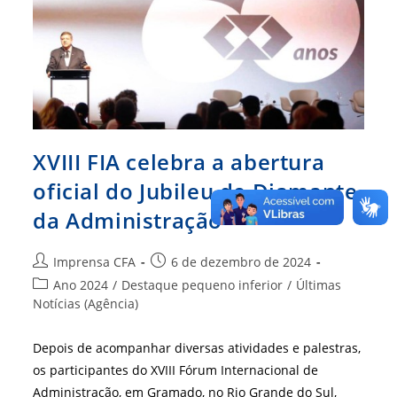
XVIII FIA celebra a abertura
oficial do Jubileu de Diamante
da Administração
Autor
Post
Imprensa CFA
6 de dezembro de 2024
do
publicado:
Categoria
Ano 2024
/
Destaque pequeno inferior
/
Últimas
post:
do
Notícias (Agência)
post:
Depois de acompanhar diversas atividades e palestras,
os participantes do XVIII Fórum Internacional de
Administração, em Gramado, no Rio Grande do Sul,