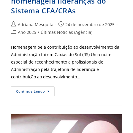
homenageia lideranças do
Sistema CFA/CRAs
Autor
Post
Adriana Mesquita
24 de novembro de 2025
do
publicado:
Categoria
Ano 2025
/
Últimas Notícias (Agência)
post:
do
post:
Homenagem pela contribuição ao desenvolvimento da
Administração foi em Caxias do Sul (RS) Uma noite
especial de reconhecimento a profissionais de
Administração pela trajetória de liderança e
contribuição ao desenvolvimento…
Baile
Continue Lendo
Dos
40
Anos
Da
AANERGS
Homenageia
Lideranças
Do
Sistema
CFA/CRAs