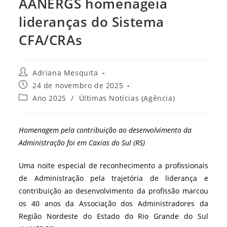
AANERGS homenageia
lideranças do Sistema
CFA/CRAs
Autor
Adriana Mesquita
do
Post
24 de novembro de 2025
post:
publicado:
Categoria
Ano 2025
/
Últimas Notícias (Agência)
do
post:
Homenagem pela contribuição ao desenvolvimento da
Administração foi em Caxias do Sul (RS)
Uma noite especial de reconhecimento a profissionais
de Administração pela trajetória de liderança e
contribuição ao desenvolvimento da profissão marcou
os 40 anos da Associação dos Administradores da
Região Nordeste do Estado do Rio Grande do Sul