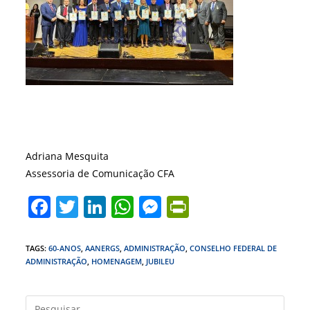
Adriana Mesquita
Assessoria de Comunicação CFA
F
T
Li
W
M
Pr
a
w
n
h
e
in
c
itt
k
at
ss
tF
TAGS
:
60-ANOS
,
AANERGS
,
ADMINISTRAÇÃO
,
CONSELHO FEDERAL DE
ADMINISTRAÇÃO
,
HOMENAGEM
,
JUBILEU
e
er
e
s
e
ri
b
dI
A
n
e
Press