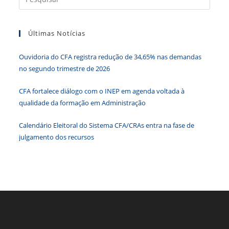
o
n
p
g
n
a
o
p
er
dl
tecla
k
y
Últimas Notícias
“Esc”
para
Ouvidoria do CFA registra redução de 34,65% nas demandas
fecha
no segundo trimestre de 2026
o
paine
CFA fortalece diálogo com o INEP em agenda voltada à
de
qualidade da formação em Administração
pesqu
Calendário Eleitoral do Sistema CFA/CRAs entra na fase de
julgamento dos recursos