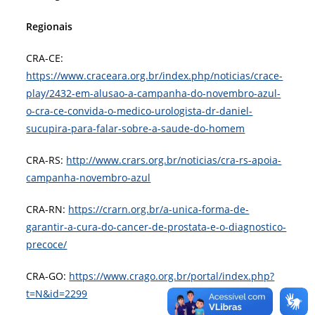
Regionais
CRA-CE:
https://www.craceara.org.br/index.php/noticias/crace-
play/2432-em-alusao-a-campanha-do-novembro-azul-
o-cra-ce-convida-o-medico-urologista-dr-daniel-
sucupira-para-falar-sobre-a-saude-do-homem
CRA-RS:
http://www.crars.org.br/noticias/cra-rs-apoia-
campanha-novembro-azul
CRA-RN:
https://crarn.org.br/a-unica-forma-de-
garantir-a-cura-do-cancer-de-prostata-e-o-diagnostico-
precoce/
CRA-GO:
https://www.crago.org.br/portal/index.php?
t=N&id=2299