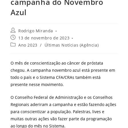
campanha do Novembro
Azul
Autor
Rodrigo Miranda
do
Post
13 de novembro de 2023
post:
publicado:
Categoria
Ano 2023
/
Últimas Notícias (Agência)
do
post:
O mês de conscientização ao câncer de próstata
chegou. A campanha novembro azul está presente em
todo o país e o Sistema CFA/CRAs também está
presente nesse movimento.
O Conselho Federal de Administração e os Conselhos
Regionais aderiram a campanha e estão fazendo ações
para conscientizar a população. Palestras, lives e
muitas outras ações vão fazer parte da programação
ao longo do mês no Sistema.