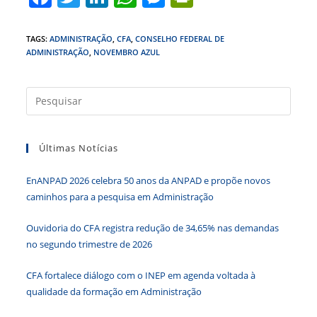
a
w
n
h
e
in
c
itt
k
at
ss
tF
TAGS
:
ADMINISTRAÇÃO
,
CFA
,
CONSELHO FEDERAL DE
ADMINISTRAÇÃO
,
NOVEMBRO AZUL
e
er
e
s
e
ri
b
dI
A
n
e
Press
o
n
p
g
n
a
o
p
er
dl
tecla
k
y
Últimas Notícias
“Esc”
para
EnANPAD 2026 celebra 50 anos da ANPAD e propõe novos
fecha
caminhos para a pesquisa em Administração
o
paine
Ouvidoria do CFA registra redução de 34,65% nas demandas
de
no segundo trimestre de 2026
pesqu
CFA fortalece diálogo com o INEP em agenda voltada à
qualidade da formação em Administração