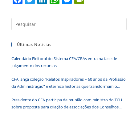
a
w
n
h
e
in
c
itt
k
at
ss
tF
Press
e
er
e
s
e
ri
a
b
dI
A
n
e
tecla
Últimas Notícias
“Esc”
o
n
p
g
n
para
o
p
er
dl
Calendário Eleitoral do Sistema CFA/CRAs entra na fase de
fecha
k
y
julgamento dos recursos
o
paine
CFA lança coleção “Relatos Inspiradores – 60 anos da Profissão
de
da Administração” e eterniza histórias que transformam o
pesqu
Brasil
Presidente do CFA participa de reunião com ministro do TCU
sobre proposta para criação de associações dos Conselhos
Federais