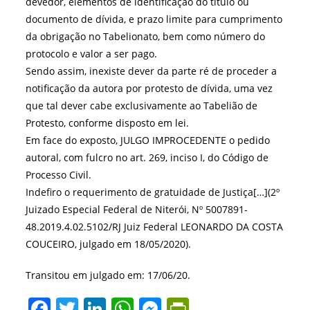
devedor, elementos de identificação do título ou
documento de dívida, e prazo limite para cumprimento
da obrigação no Tabelionato, bem como número do
protocolo e valor a ser pago.
Sendo assim, inexiste dever da parte ré de proceder a
notificação da autora por protesto de dívida, uma vez
que tal dever cabe exclusivamente ao Tabelião de
Protesto, conforme disposto em lei.
Em face do exposto, JULGO IMPROCEDENTE o pedido
autoral, com fulcro no art. 269, inciso I, do Código de
Processo Civil.
Indefiro o requerimento de gratuidade de Justiça[…](2º
Juizado Especial Federal de Niterói, Nº 5007891-
48.2019.4.02.5102/RJ Juiz Federal LEONARDO DA COSTA
COUCEIRO, julgado em 18/05/2020).
Transitou em julgado em: 17/06/20.
F
T
Li
W
M
Pr