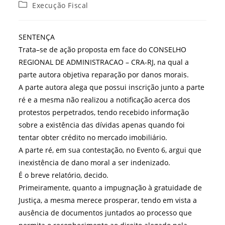
do
publicado:
Categoria
Execução Fiscal
post:
do
post:
SENTENÇA
Trata–se de ação proposta em face do CONSELHO
REGIONAL DE ADMINISTRACAO – CRA-RJ, na qual a
parte autora objetiva reparação por danos morais.
A parte autora alega que possui inscrição junto a parte
ré e a mesma não realizou a notificação acerca dos
protestos perpetrados, tendo recebido informação
sobre a existência das dívidas apenas quando foi
tentar obter crédito no mercado imobiliário.
A parte ré, em sua contestação, no Evento 6, argui que
inexistência de dano moral a ser indenizado.
É o breve relatório, decido.
Primeiramente, quanto a impugnação à gratuidade de
Justiça, a mesma merece prosperar, tendo em vista a
ausência de documentos juntados ao processo que