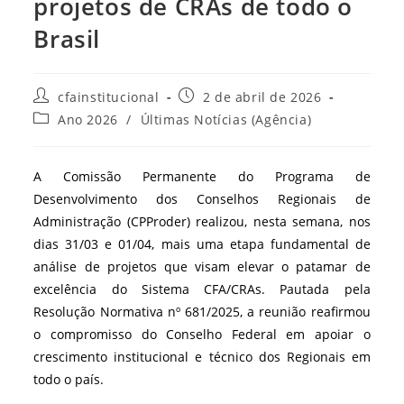
projetos de CRAs de todo o
Brasil
Autor
Post
cfainstitucional
2 de abril de 2026
do
publicado:
Categoria
Ano 2026
/
Últimas Notícias (Agência)
post:
do
post:
A Comissão Permanente do Programa de
Desenvolvimento dos Conselhos Regionais de
Administração (CPProder) realizou, nesta semana, nos
dias 31/03 e 01/04, mais uma etapa fundamental de
análise de projetos que visam elevar o patamar de
excelência do Sistema CFA/CRAs. Pautada pela
Resolução Normativa nº 681/2025, a reunião reafirmou
o compromisso do Conselho Federal em apoiar o
crescimento institucional e técnico dos Regionais em
todo o país.