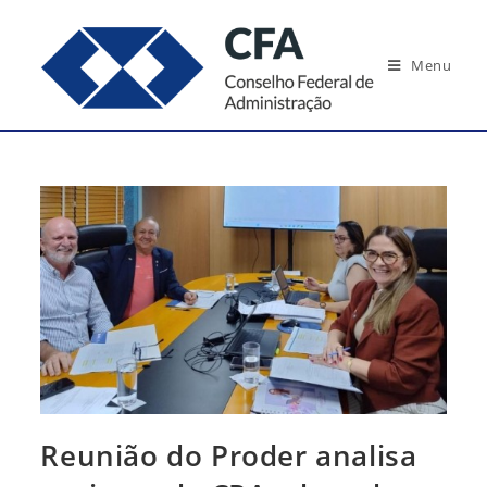
Ir
para
Menu
o
conteúdo
Reunião do Proder analisa