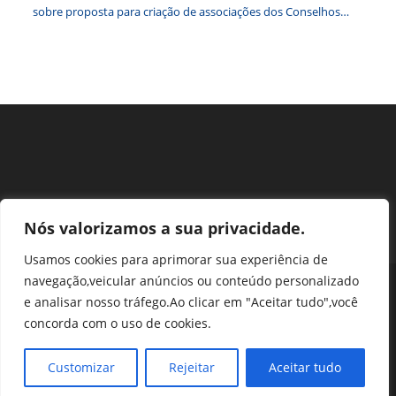
sobre proposta para criação de associações dos Conselhos
Federais
Nós valorizamos a sua privacidade.
Usamos cookies para aprimorar sua experiência de
navegação,veicular anúncios ou conteúdo personalizado
Perguntas Frequentes
Ouvidoria
Transparência e prestação de contas
e analisar nosso tráfego.Ao clicar em "Aceitar tudo",você
Assessoria de Imprensa
Portal SEI
LGPD
concorda com o uso de cookies.
Protocolo / Peticionamento
Setor de Autarquias Sul 1 Bloco L Edificio CFA - Asa Sul, Brasília -
Customizar
Rejeitar
Aceitar tudo
DF, 70070-932 | Telefone: (61) 3218-1800 | cfa@cfa.org.br |
Copyright - 2024 CFA | All Rights Reserved | Powered by CFA