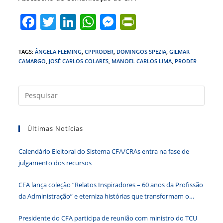
F
T
Li
W
M
Pr
a
w
n
h
e
in
c
itt
k
at
ss
tF
TAGS
:
ÂNGELA FLEMING
,
CPPRODER
,
DOMINGOS SPEZIA
,
GILMAR
CAMARGO
,
JOSÉ CARLOS COLARES
,
MANOEL CARLOS LIMA
,
PRODER
e
er
e
s
e
ri
b
dI
A
n
e
Press
o
n
p
g
n
a
o
p
er
dl
tecla
k
y
Últimas Notícias
“Esc”
para
Calendário Eleitoral do Sistema CFA/CRAs entra na fase de
fecha
julgamento dos recursos
o
paine
CFA lança coleção “Relatos Inspiradores – 60 anos da Profissão
de
da Administração” e eterniza histórias que transformam o
pesqu
Brasil
Presidente do CFA participa de reunião com ministro do TCU