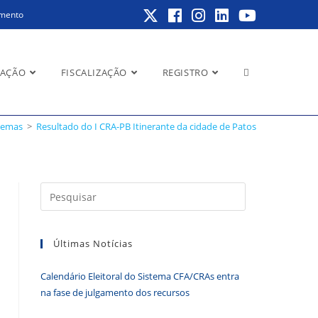
amento
Alternar
RAÇÃO
FISCALIZAÇÃO
REGISTRO
stemas
>
Resultado do I CRA-PB Itinerante da cidade de Patos
pesquisa
Pressione
a
do
tecla
Últimas Notícias
“Esc”
para
Calendário Eleitoral do Sistema CFA/CRAs entra
fechar
site
na fase de julgamento dos recursos
o
painel