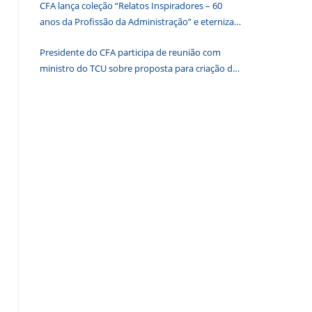
CFA lança coleção “Relatos Inspiradores – 60
de
anos da Profissão da Administração” e eterniza
pesquisa.
histórias que transformam o Brasil
Presidente do CFA participa de reunião com
ministro do TCU sobre proposta para criação de
associações dos Conselhos Federais