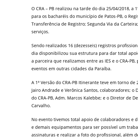
post:
pos
O CRA – PB realizou na tarde do dia 25/04/2018, a 1
para os bacharéis do município de Patos-PB, o Regis
Transferência de Registro; Segunda Via da Carteira;
serviços.
Sendo realizados 16 (dezesseis) registros profissi
dia disponibilizou sua estrutura para dar total apo
a parceira que realizamos entre as IES e o CRA-PB, 
eventos em outras cidades da Paraíba.
A 1ª Versão do CRA-PB Itinerante teve em torno de 
Jairo Andrade e Verônica Santos, colaboradores; o D
do CRA-PB, Adm. Marcos Kalebbe; e o Diretor de Des
Carvalho.
No evento tivemos total apoio de colaboradores e d
e demais equipamentos para ser possível um traba
assinaturas e realizar a foto do profissional, alé