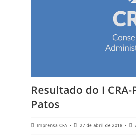
Resultado do I CRA-
Patos
Autor
Post
Cat
Imprensa CFA
27 de abril de 2018
do
publicado:
do