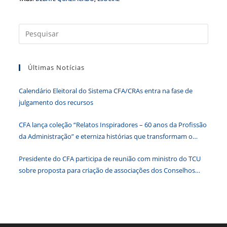
c
itt
k
at
ss
tF
e
er
e
s
e
ri
b
dI
A
n
e
Press
a
o
n
p
g
n
tecla
o
p
er
dl
Últimas Notícias
“Esc”
k
y
para
Calendário Eleitoral do Sistema CFA/CRAs entra na fase de
fecha
julgamento dos recursos
o
paine
CFA lança coleção “Relatos Inspiradores – 60 anos da Profissão
de
da Administração” e eterniza histórias que transformam o
pesqu
Brasil
Presidente do CFA participa de reunião com ministro do TCU
sobre proposta para criação de associações dos Conselhos
Federais