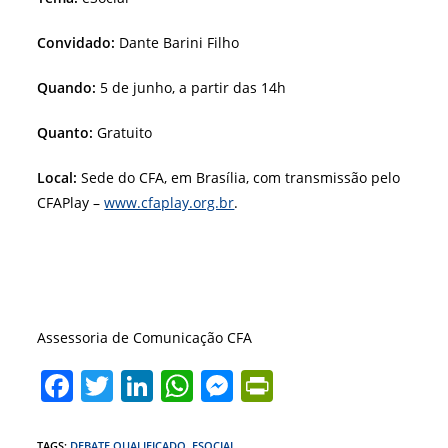
Convidado:
Dante Barini Filho
Quando:
5 de junho, a partir das 14h
Quanto:
Gratuito
Local:
Sede do CFA, em Brasília, com transmissão pelo
CFAPlay –
www.cfaplay.org.br
.
Assessoria de Comunicação CFA
F
T
Li
W
M
Pr
a
w
n
h
e
in
TAGS
:
DEBATE QUALIFICADO
,
ESOCIAL