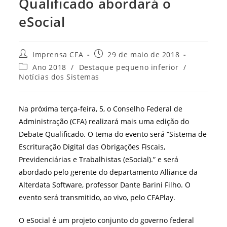
Qualificado abordará o
eSocial
Autor
Post
Imprensa CFA
29 de maio de 2018
do
publicado:
Categoria
Ano 2018
/
Destaque pequeno inferior
/
post:
do
Notícias dos Sistemas
post:
Na próxima terça-feira, 5, o Conselho Federal de
Administração (CFA) realizará mais uma edição do
Debate Qualificado. O tema do evento será “Sistema de
Escrituração Digital das Obrigações Fiscais,
Previdenciárias e Trabalhistas (eSocial).” e será
abordado pelo gerente do departamento Alliance da
Alterdata Software, professor Dante Barini Filho. O
evento será transmitido, ao vivo, pelo CFAPlay.
O eSocial é um projeto conjunto do governo federal