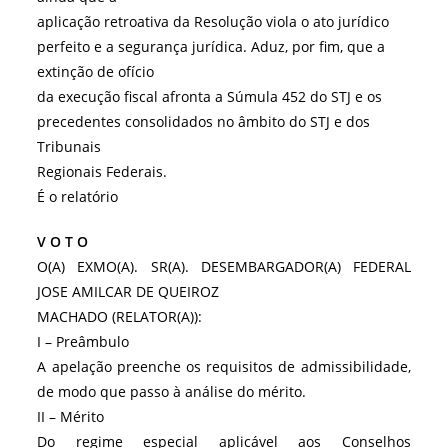
aplicação retroativa da Resolução viola o ato jurídico
perfeito e a segurança jurídica. Aduz, por fim, que a
extinção de ofício
da execução fiscal afronta a Súmula 452 do STJ e os
precedentes consolidados no âmbito do STJ e dos
Tribunais
Regionais Federais.
É o relatório
V O T O
O(A) EXMO(A). SR(A). DESEMBARGADOR(A) FEDERAL
JOSE AMILCAR DE QUEIROZ
MACHADO (RELATOR(A)):
I – Preâmbulo
A apelação preenche os requisitos de admissibilidade,
de modo que passo à análise do mérito.
II – Mérito
Do regime especial aplicável aos Conselhos