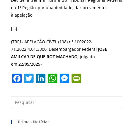
Decide a Sétima Turma do Tribunal Regional Federal
da 1ª Região, por unanimidade, dar provimento
à apelação.
[…]
(TRF1- APELAÇÃO CÍVEL (198) n° 1002022-
71.2022.4.01.3300, Desembargador Federal
JOSE
AMILCAR DE QUEIROZ MACHADO,
julgado
em
22/05/2025
)
F
T
Li
W
M
Pr
a
w
n
h
e
in
c
itt
k
at
ss
tF
Press
e
er
e
s
e
ri
a
b
dI
A
n
e
tecla
Últimas Notícias
“Esc”
o
n
p
g
n
para