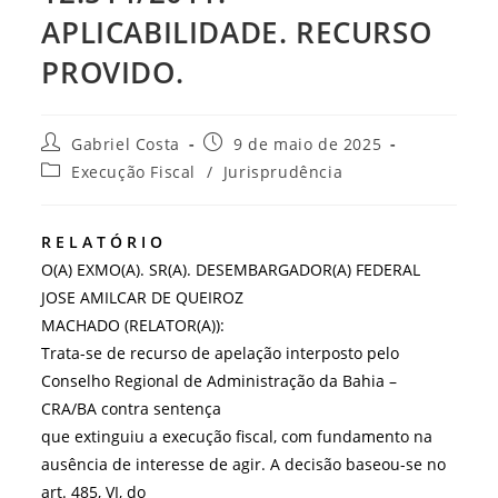
APLICABILIDADE. RECURSO
PROVIDO.
Autor
Post
Gabriel Costa
9 de maio de 2025
do
publicado:
Categoria
Execução Fiscal
/
Jurisprudência
post:
do
post:
R E L A T Ó R I O
O(A) EXMO(A). SR(A). DESEMBARGADOR(A) FEDERAL
JOSE AMILCAR DE QUEIROZ
MACHADO (RELATOR(A)):
Trata-se de recurso de apelação interposto pelo
Conselho Regional de Administração da Bahia –
CRA/BA contra sentença
que extinguiu a execução fiscal, com fundamento na
ausência de interesse de agir. A decisão baseou-se no
art. 485, VI, do