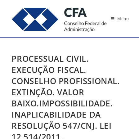
Ir
para
Menu
o
conteúdo
PROCESSUAL CIVIL.
EXECUÇÃO FISCAL.
CONSELHO PROFISSIONAL.
EXTINÇÃO. VALOR
BAIXO.IMPOSSIBILIDADE.
INAPLICABILIDADE DA
RESOLUÇÃO 547/CNJ. LEI
12.514/2011.