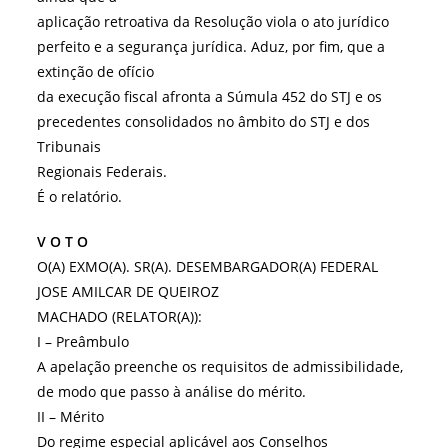
aplicação retroativa da Resolução viola o ato jurídico
perfeito e a segurança jurídica. Aduz, por fim, que a
extinção de ofício
da execução fiscal afronta a Súmula 452 do STJ e os
precedentes consolidados no âmbito do STJ e dos
Tribunais
Regionais Federais.
É o relatório.
V O T O
O(A) EXMO(A). SR(A). DESEMBARGADOR(A) FEDERAL
JOSE AMILCAR DE QUEIROZ
MACHADO (RELATOR(A)):
I – Preâmbulo
A apelação preenche os requisitos de admissibilidade,
de modo que passo à análise do mérito.
II – Mérito
Do regime especial aplicável aos Conselhos