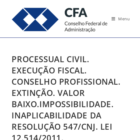
Ir
para
Menu
o
conteúdo
PROCESSUAL CIVIL.
EXECUÇÃO FISCAL.
CONSELHO PROFISSIONAL.
EXTINÇÃO. VALOR
BAIXO.IMPOSSIBILIDADE.
INAPLICABILIDADE DA
RESOLUÇÃO 547/CNJ. LEI
12.514/2011.