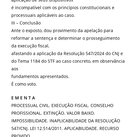
é incompatível com os princípios constitucionais e
processuais aplicáveis ao caso.
III – Conclusão
Ante o exposto, dou provimento da apelação para
reformar a sentença e determinar o prosseguimento
da execução fiscal,
afastando a aplicação da Resolução 547/2024 do CNJ e
do Tema 1184 do STF ao caso concreto, em observância
aos
fundamentos apresentados.
É como voto.
E M E N T A
PROCESSUAL CIVIL. EXECUÇÃO FISCAL. CONSELHO
PROFISSIONAL. EXTINÇÃO. VALOR BAIXO.
IMPOSSIBILIDADE. INAPLICABILIDADE DA RESOLUÇÃO
547/CNJ. LEI 12.514/2011. APLICABILIDADE. RECURSO
PROVIDO.