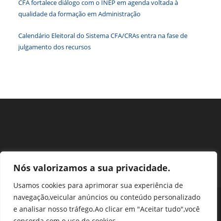
CFA fortalece diálogo com o INEP em agenda voltada à
de
qualidade da formação em Administração
pesqu
Calendário Eleitoral do Sistema CFA/CRAs entra na fase de
julgamento dos recursos
Nós valorizamos a sua privacidade.
Usamos cookies para aprimorar sua experiência de
navegação,veicular anúncios ou conteúdo personalizado
Perguntas Frequentes
Ouvidoria
Transparência e prestação de contas
e analisar nosso tráfego.Ao clicar em "Aceitar tudo",você
Assessoria de Imprensa
Portal SEI
LGPD
concorda com o uso de cookies.