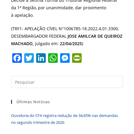
Decide a Sétima Turma do Tribunal Regional Federal
da 1ª Região, por unanimidade, dar provimento
à apelação.
(TRF1- APELAÇÃO CÍVEL N°1006785-18.2022.4.01.3300,
DESEMBARGADOR FEDERAL
JOSE AMILCAR DE QUEIROZ
MACHADO,
julgado em:
22/04/2025
)
F
T
Li
W
M
Pr
a
w
n
h
e
in
c
itt
k
at
ss
tF
Press
e
er
e
s
e
ri
a
b
dI
A
n
e
tecla
Últimas Notícias
“Esc”
o
n
p
g
n
para
o
p
er
dl
Ouvidoria do CFA registra redução de 34,65% nas demandas
fecha
k
y
no segundo trimestre de 2026
o
paine