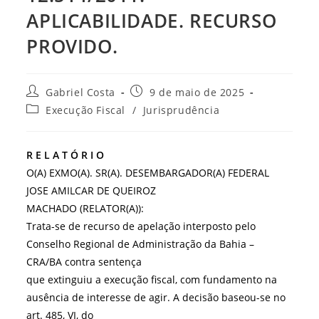
APLICABILIDADE. RECURSO
PROVIDO.
Autor
Post
Gabriel Costa
9 de maio de 2025
do
publicado:
Categoria
Execução Fiscal
/
Jurisprudência
post:
do
post:
R E L A T Ó R I O
O(A) EXMO(A). SR(A). DESEMBARGADOR(A) FEDERAL
JOSE AMILCAR DE QUEIROZ
MACHADO (RELATOR(A)):
Trata-se de recurso de apelação interposto pelo
Conselho Regional de Administração da Bahia –
CRA/BA contra sentença
que extinguiu a execução fiscal, com fundamento na
ausência de interesse de agir. A decisão baseou-se no
art. 485, VI, do