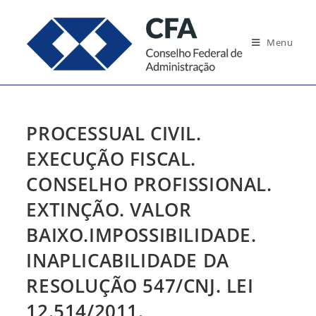
Ir
para
Menu
o
conteúdo
PROCESSUAL CIVIL.
EXECUÇÃO FISCAL.
CONSELHO PROFISSIONAL.
EXTINÇÃO. VALOR
BAIXO.IMPOSSIBILIDADE.
INAPLICABILIDADE DA
RESOLUÇÃO 547/CNJ. LEI
12.514/2011.