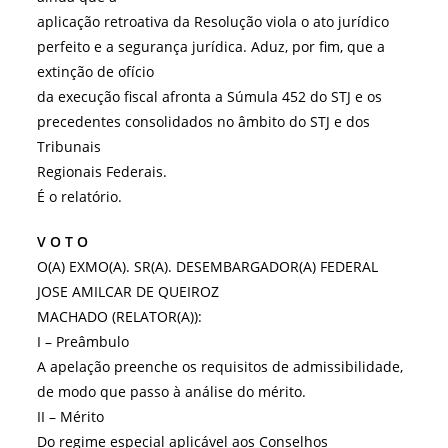
aplicação retroativa da Resolução viola o ato jurídico
perfeito e a segurança jurídica. Aduz, por fim, que a
extinção de ofício
da execução fiscal afronta a Súmula 452 do STJ e os
precedentes consolidados no âmbito do STJ e dos
Tribunais
Regionais Federais.
É o relatório.
V O T O
O(A) EXMO(A). SR(A). DESEMBARGADOR(A) FEDERAL
JOSE AMILCAR DE QUEIROZ
MACHADO (RELATOR(A)):
I – Preâmbulo
A apelação preenche os requisitos de admissibilidade,
de modo que passo à análise do mérito.
II – Mérito
Do regime especial aplicável aos Conselhos