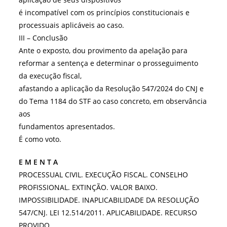
é incompatível com os princípios constitucionais e
processuais aplicáveis ao caso.
III – Conclusão
Ante o exposto, dou provimento da apelação para
reformar a sentença e determinar o prosseguimento
da execução fiscal,
afastando a aplicação da Resolução 547/2024 do CNJ e
do Tema 1184 do STF ao caso concreto, em observância
aos
fundamentos apresentados.
É como voto.
E M E N T A
PROCESSUAL CIVIL. EXECUÇÃO FISCAL. CONSELHO
PROFISSIONAL. EXTINÇÃO. VALOR BAIXO.
IMPOSSIBILIDADE. INAPLICABILIDADE DA RESOLUÇÃO
547/CNJ. LEI 12.514/2011. APLICABILIDADE. RECURSO
PROVIDO.