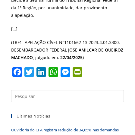
Decide a Sétima Turma do Tribunal Regional Federal
da 1ª Região, por unanimidade, dar provimento
à apelação.
[…]
(TRF1- APELAÇÃO CÍVEL N°1101662-13.2023.4.01.3300,
DESEMBARGADOR FEDERAL
JOSE AMILCAR DE QUEIROZ
MACHADO,
julgado em:
22/04/2025
)
F
T
Li
W
M
Pr
a
w
n
h
e
in
c
itt
k
at
ss
tF
Press
e
er
e
s
e
ri
a
b
dI
A
n
e
tecla
Últimas Notícias
“Esc”
o
n
p
g
n
para
o
p
er
dl
Ouvidoria do CFA registra redução de 34,65% nas demandas
fecha