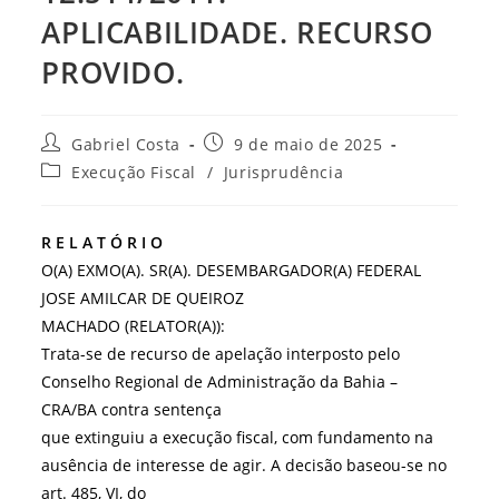
APLICABILIDADE. RECURSO
PROVIDO.
Autor
Post
Gabriel Costa
9 de maio de 2025
do
publicado:
Categoria
Execução Fiscal
/
Jurisprudência
post:
do
post:
R E L A T Ó R I O
O(A) EXMO(A). SR(A). DESEMBARGADOR(A) FEDERAL
JOSE AMILCAR DE QUEIROZ
MACHADO (RELATOR(A)):
Trata-se de recurso de apelação interposto pelo
Conselho Regional de Administração da Bahia –
CRA/BA contra sentença
que extinguiu a execução fiscal, com fundamento na
ausência de interesse de agir. A decisão baseou-se no
art. 485, VI, do