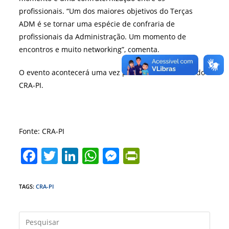
profissionais. “Um dos maiores objetivos do Terças
ADM é se tornar uma espécie de confraria de
profissionais da Administração. Um momento de
encontros e muito networking”, comenta.
O evento acontecerá uma vez por mês no auditório do
CRA-PI.
Fonte: CRA-PI
F
T
Li
W
M
Pr
a
w
n
h
e
in
c
itt
k
at
ss
tF
TAGS
:
CRA-PI
e
er
e
s
e
ri
b
dI
A
n
e
Press