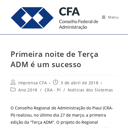
Ir
para
Menu
o
conteúdo
Primeira noite de Terça
ADM é um sucesso
Autor
Post
Imprensa CFA
3 de abril de 2018
do
publicado:
Categoria
Ano 2018
/
CRA - PI
/
Notícias dos Sistemas
post:
do
post:
O Conselho Regional de Administração do Piauí (CRA-
PI) realizou, no último dia 27 de março, a primeira
edição da “Terça ADM”. O projeto do Regional