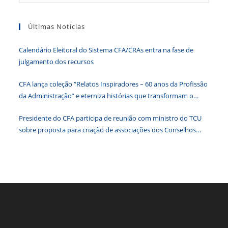
a
o
n
p
g
n
tecla
o
p
er
dl
Últimas Notícias
“Esc”
k
y
para
Calendário Eleitoral do Sistema CFA/CRAs entra na fase de
fecha
julgamento dos recursos
o
paine
CFA lança coleção “Relatos Inspiradores – 60 anos da Profissão
de
da Administração” e eterniza histórias que transformam o
pesqu
Brasil
Presidente do CFA participa de reunião com ministro do TCU
sobre proposta para criação de associações dos Conselhos
Federais