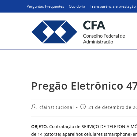
Ir
Perguntas Frequentes
Ouvidoria
Transparência e prestação 
para
o
conteúdo
Pregão Eletrônico 47/2
Pregão Eletrônico 4
Autor
Post
cfainstitucional
21 de dezembro de 2
do
publicado:
post:
OBJETO:
Contratação de SERVIÇO DE TELEFONIA MÓV
de 14 (catorze) aparelhos celulares (smartphone) 