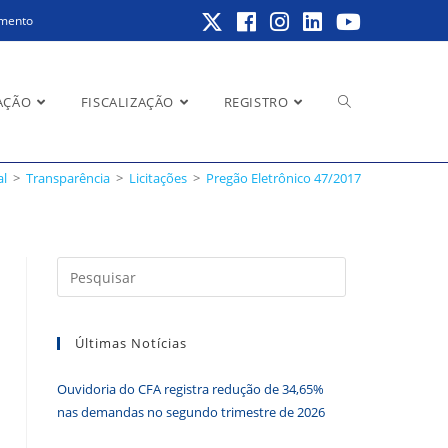
amento
Alternar
AÇÃO
FISCALIZAÇÃO
REGISTRO
al
>
Transparência
>
Licitações
>
Pregão Eletrônico 47/2017
pesquisa
Pressione
a
do
tecla
Últimas Notícias
“Esc”
para
Ouvidoria do CFA registra redução de 34,65%
fechar
site
nas demandas no segundo trimestre de 2026
o
painel