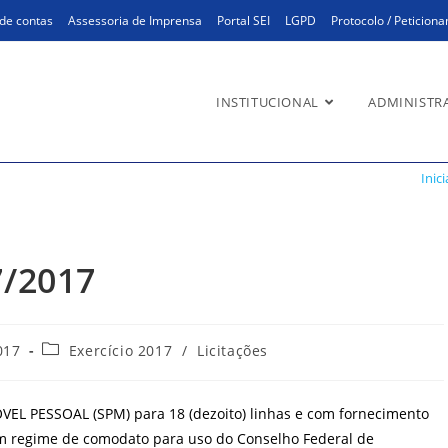
de contas
Assessoria de Imprensa
Portal SEI
LGPD
Protocolo / Peticion
INSTITUCIONAL
ADMINISTR
017
Inici
7/2017
Categoria
017
Exercício 2017
/
Licitações
do
post:
EL PESSOAL (SPM) para 18 (dezoito) linhas e com fornecimento
em regime de comodato para uso do Conselho Federal de