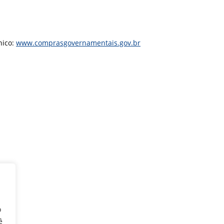
nico:
www.comprasgovernamentais.gov.br
o
ê