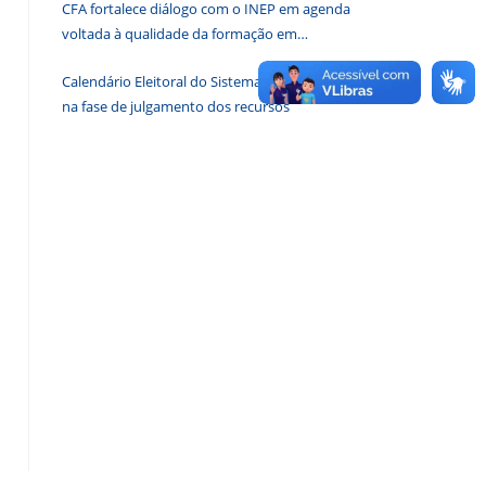
CFA fortalece diálogo com o INEP em agenda
de
voltada à qualidade da formação em
pesquisa.
Administração
Calendário Eleitoral do Sistema CFA/CRAs entra
na fase de julgamento dos recursos