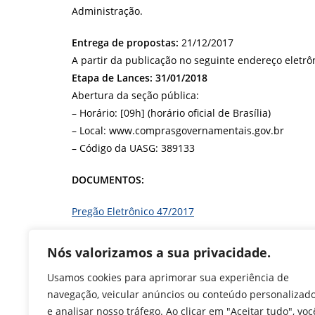
Administração.
Entrega de propostas:
21/12/2017
A partir da publicação no seguinte endereço eletrô
Etapa de Lances: 31/01/2018
Abertura da seção pública:
– Horário: [09h] (horário oficial de Brasília)
– Local: www.comprasgovernamentais.gov.br
– Código da UASG: 389133
DOCUMENTOS:
Pregão Eletrônico 47/2017
Questionamento nº 01
Nós valorizamos a sua privacidade.
F
T
Li
W
M
Pr
Usamos cookies para aprimorar sua experiência de
a
w
n
h
e
in
navegação, veicular anúncios ou conteúdo personalizad
e analisar nosso tráfego. Ao clicar em "Aceitar tudo", voc