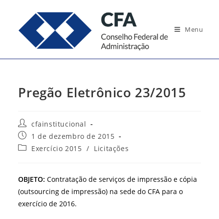
Ir
para
Menu
o
conteúdo
Pregão Eletrônico 23/2015
Autor
cfainstitucional
do
Post
1 de dezembro de 2015
post:
publicado:
Categoria
Exercício 2015
/
Licitações
do
post:
OBJETO:
Contratação de serviços de impressão e cópia
(outsourcing de impressão) na sede do CFA para o
exercício de 2016.