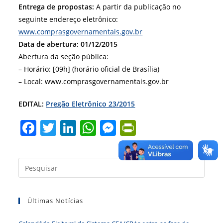
Entrega de propostas:
A partir da publicação no
seguinte endereço eletrônico:
www.comprasgovernamentais.gov.br
Data de abertura: 01/12/2015
Abertura da seção pública:
– Horário: [09h] (horário oficial de Brasília)
– Local: www.comprasgovernamentais.gov.br
EDITAL:
Pregão Eletrônico 23/2015
F
T
Li
W
M
Pr
a
w
n
h
e
in
c
itt
k
at
ss
tF
Press
e
er
e
s
e
ri
a
b
dI
A
n
e
tecla
Últimas Notícias
“Esc”
o
n
p
g
n
para