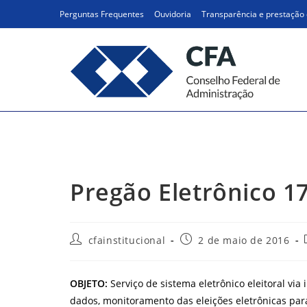
Ir
Perguntas Frequentes
Ouvidoria
Transparência e prestação 
para
o
conteúdo
Pregão Eletrônico 17/2
Pregão Eletrônico 1
Autor
Post
cfainstitucional
2 de maio de 2016
do
publicado:
post:
OBJETO:
Serviço de sistema eletrônico eleitoral via
dados, monitoramento das eleições eletrônicas par