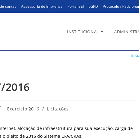
de contas
Assessoria de Imprensa
Portal SEI
LGPD
Protocolo / Peticion
INSTITUCIONAL
ADMINISTR
016
Inici
7/2016
Categoria
Exercício 2016
/
Licitações
do
post:
 internet, alocação de infraestrutura para sua execução, carga de
a o pleito de 2016 do Sistema CFA/CRAs.