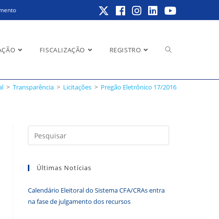
amento
Alternar
AÇÃO
FISCALIZAÇÃO
REGISTRO
al
>
Transparência
>
Licitações
>
Pregão Eletrônico 17/2016
pesquisa
Pressione
a
do
tecla
Últimas Notícias
“Esc”
para
Calendário Eleitoral do Sistema CFA/CRAs entra
fechar
site
na fase de julgamento dos recursos
o
painel