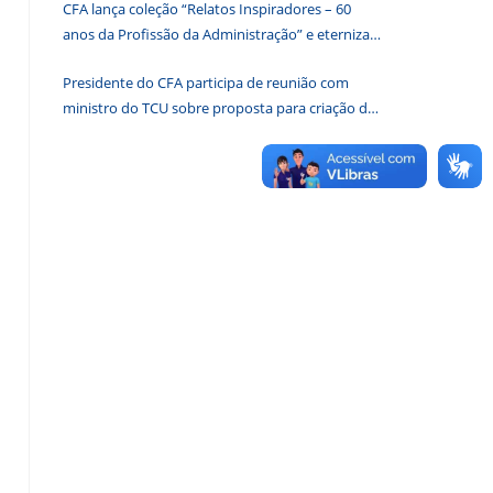
CFA lança coleção “Relatos Inspiradores – 60
de
anos da Profissão da Administração” e eterniza
pesquisa.
histórias que transformam o Brasil
Presidente do CFA participa de reunião com
ministro do TCU sobre proposta para criação de
associações dos Conselhos Federais