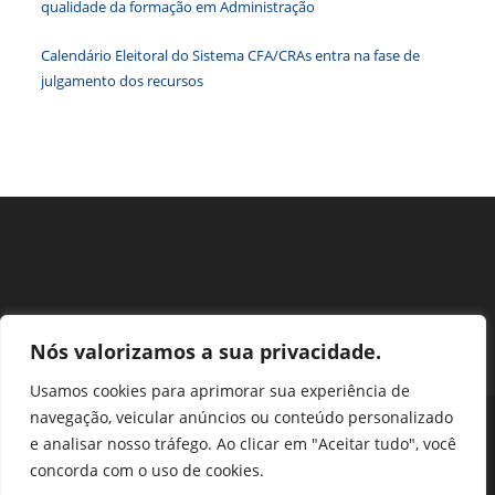
qualidade da formação em Administração
pesqu
Calendário Eleitoral do Sistema CFA/CRAs entra na fase de
julgamento dos recursos
Nós valorizamos a sua privacidade.
Usamos cookies para aprimorar sua experiência de
navegação, veicular anúncios ou conteúdo personalizado
Perguntas Frequentes
Ouvidoria
Transparência e prestação de contas
e analisar nosso tráfego. Ao clicar em "Aceitar tudo", você
Assessoria de Imprensa
Portal SEI
LGPD
concorda com o uso de cookies.
Protocolo / Peticionamento