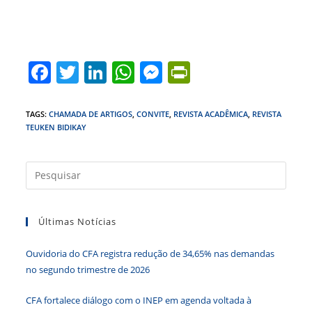
F
T
Li
W
M
Pr
a
w
n
h
e
in
c
itt
k
at
ss
tF
TAGS
:
CHAMADA DE ARTIGOS
,
CONVITE
,
REVISTA ACADÊMICA
,
REVISTA
TEUKEN BIDIKAY
e
er
e
s
e
ri
b
dI
A
n
e
Press
o
n
p
g
n
a
o
p
er
dl
tecla
k
y
Últimas Notícias
“Esc”
para
Ouvidoria do CFA registra redução de 34,65% nas demandas
fecha
no segundo trimestre de 2026
o
paine
CFA fortalece diálogo com o INEP em agenda voltada à
de