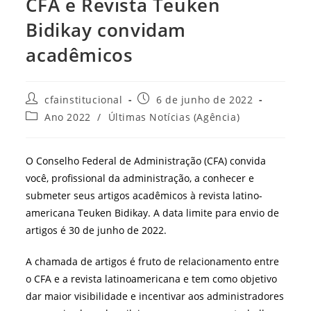
CFA e Revista Teuken
Bidikay convidam
acadêmicos
Autor
Post
cfainstitucional
6 de junho de 2022
do
publicado:
Categoria
Ano 2022
/
Últimas Notícias (Agência)
post:
do
post:
O Conselho Federal de Administração (CFA) convida
você, profissional da administração, a conhecer e
submeter seus artigos acadêmicos à revista latino-
americana Teuken Bidikay. A data limite para envio de
artigos é 30 de junho de 2022.
A chamada de artigos é fruto de relacionamento entre
o CFA e a revista latinoamericana e tem como objetivo
dar maior visibilidade e incentivar aos administradores