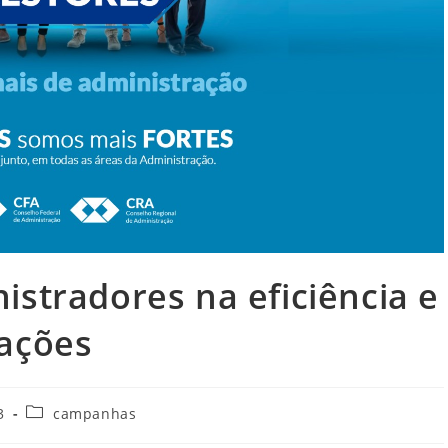
istradores na eficiência e
zações
Categoria
3
campanhas
do