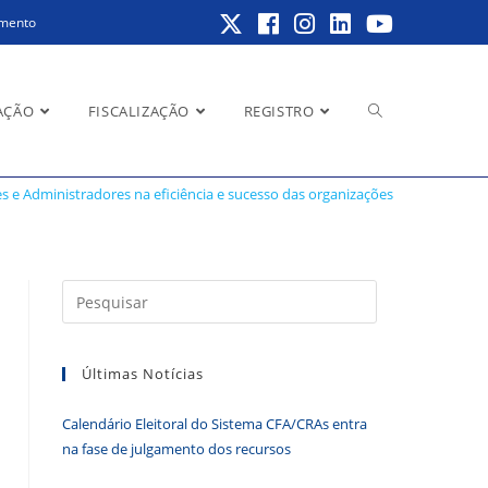
amento
Alternar
AÇÃO
FISCALIZAÇÃO
REGISTRO
so das organizações
s e Administradores na eficiência e sucesso das organizações
pesquisa
Pressione
a
do
tecla
Últimas Notícias
“Esc”
para
Calendário Eleitoral do Sistema CFA/CRAs entra
fechar
site
na fase de julgamento dos recursos
o
painel