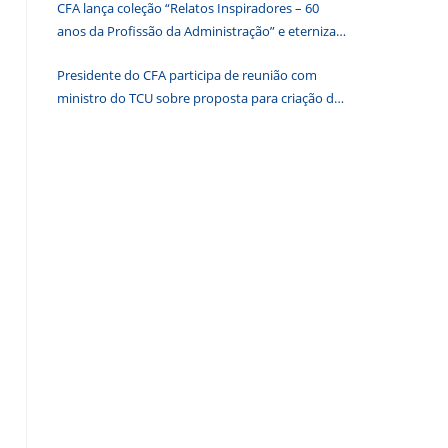
CFA lança coleção “Relatos Inspiradores – 60
de
anos da Profissão da Administração” e eterniza
pesquisa.
histórias que transformam o Brasil
Presidente do CFA participa de reunião com
ministro do TCU sobre proposta para criação de
associações dos Conselhos Federais