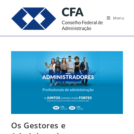
Ir
para
Menu
o
conteúdo
Os Gestores e