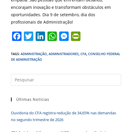
encorajam inovação e transformam obstáculos em
oportunidades. Dia 9 de setembro, dia dos
profissionais de Administração!
F
T
Li
W
M
Pr
a
w
n
h
e
in
c
itt
k
at
ss
tF
TAGS
:
ADMINISTRAÇÃO
,
ADMINISTRADORES
,
CFA
,
CONSELHO FEDERAL
DE ADMINISTRAÇÃO
e
er
e
s
e
ri
b
dI
A
n
e
Press
o
n
p
g
n
a
o
p
er
dl
tecla
k
y
Últimas Notícias
“Esc”
para
Ouvidoria do CFA registra redução de 34,65% nas demandas
fecha
no segundo trimestre de 2026
o
paine