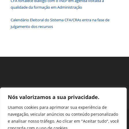
CFA fortalece diálogo com o INEP em agenda voltada à
de
qualidade da formação em Administração
pesqu
Calendário Eleitoral do Sistema CFA/CRAs entra na fase de
julgamento dos recursos
Nós valorizamos a sua privacidade.
Usamos cookies para aprimorar sua experiência de
navegação, veicular anúncios ou conteúdo personalizado
Perguntas Frequentes
Ouvidoria
Transparência e prestação de contas
e analisar nosso tráfego. Ao clicar em "Aceitar tudo", você
Assessoria de Imprensa
Portal SEI
LGPD
concorda com o uso de cookies.