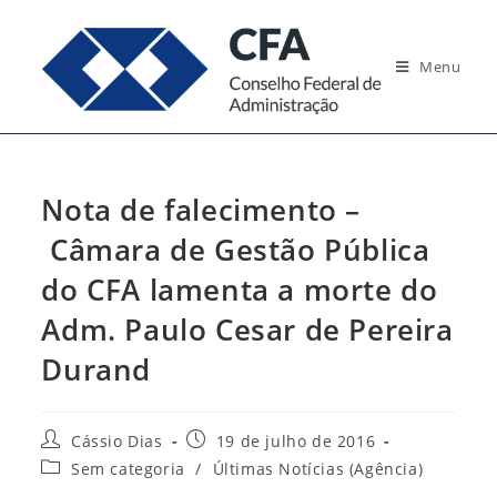
Ir
para
Menu
o
conteúdo
Nota de falecimento –
Câmara de Gestão Pública
do CFA lamenta a morte do
Adm. Paulo Cesar de Pereira
Durand
Autor
Post
Cássio Dias
19 de julho de 2016
do
publicado:
Categoria
Sem categoria
/
Últimas Notícias (Agência)
post:
do