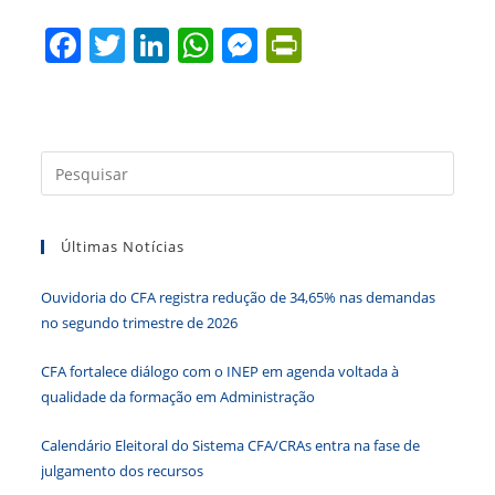
F
T
Li
W
M
Pr
a
w
n
h
e
in
c
itt
k
at
ss
tF
e
er
e
s
e
ri
Press
b
dI
A
n
e
a
o
n
p
g
n
tecla
o
p
er
dl
Últimas Notícias
“Esc”
para
k
y
Ouvidoria do CFA registra redução de 34,65% nas demandas
fecha
no segundo trimestre de 2026
o
paine
CFA fortalece diálogo com o INEP em agenda voltada à
de
qualidade da formação em Administração
pesqu
Calendário Eleitoral do Sistema CFA/CRAs entra na fase de
julgamento dos recursos