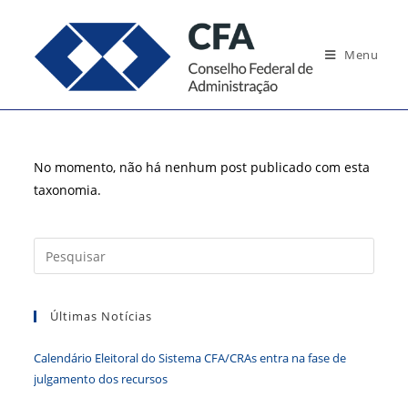
Ir
para
Menu
o
conteúdo
No momento, não há nenhum post publicado com esta
taxonomia.
Press
a
tecla
Últimas Notícias
“Esc”
para
Calendário Eleitoral do Sistema CFA/CRAs entra na fase de
fecha
julgamento dos recursos
o
paine