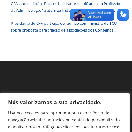
CFA lança coleção “Relatos Inspiradores – 60 anos da Profissão
de
da Administração” e eterniza histórias que transformam o
pesqu
Brasil
Presidente do CFA participa de reunião com ministro do TCU
sobre proposta para criação de associações dos Conselhos
Federais
Nós valorizamos a sua privacidade.
Usamos cookies para aprimorar sua experiência de
navegação,veicular anúncios ou conteúdo personalizado
Perguntas Frequentes
Ouvidoria
Transparência e prestação de contas
e analisar nosso tráfego.Ao clicar em "Aceitar tudo",você
Assessoria de Imprensa
Portal SEI
LGPD