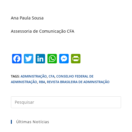
Ana Paula Sousa
Assessoria de Comunicação CFA
F
T
Li
W
M
Pr
a
w
n
h
e
in
c
itt
k
at
ss
tF
TAGS
:
ADMINISTRAÇÃO
,
CFA
,
CONSELHO FEDERAL DE
ADMINISTRAÇÃO
,
RBA
,
REVISTA BRASILEIRA DE ADMINISTRAÇÃO
e
er
e
s
e
ri
b
dI
A
n
e
Press
o
n
p
g
n
a
o
p
er
dl
tecla
k
y
Últimas Notícias
“Esc”
para