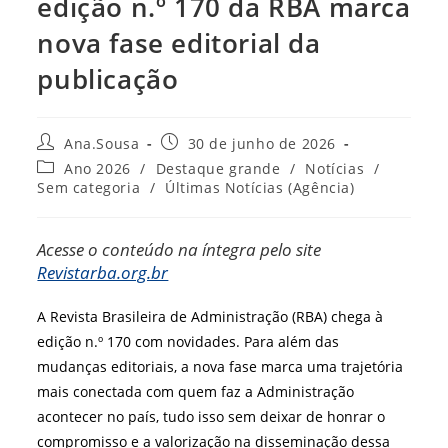
edição n.º 170 da RBA marca
nova fase editorial da
publicação
Autor
Post
Ana.Sousa
30 de junho de 2026
do
publicado:
Categoria
Ano 2026
/
Destaque grande
/
Notícias
/
post:
do
Sem categoria
/
Últimas Notícias (Agência)
post:
Acesse o conteúdo na íntegra pelo site
Revistarba.org.br
A Revista Brasileira de Administração (RBA) chega à
edição n.º 170 com novidades. Para além das
mudanças editoriais, a nova fase marca uma trajetória
mais conectada com quem faz a Administração
acontecer no país, tudo isso sem deixar de honrar o
compromisso e a valorização na disseminação dessa