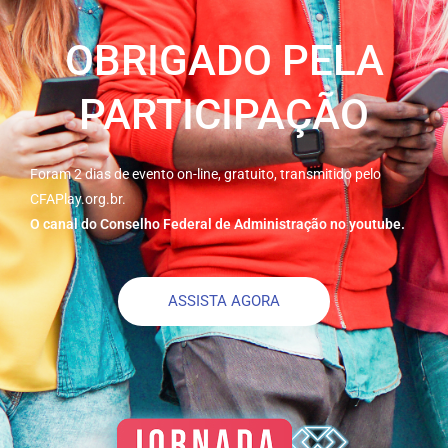
OBRIGADO PELA
PARTICIPAÇÃO
Foram 2 dias de evento on-line, gratuito, transmitido pelo
CFAPlay.org.br.
O canal do Conselho Federal de Administração no youtube.
ASSISTA AGORA