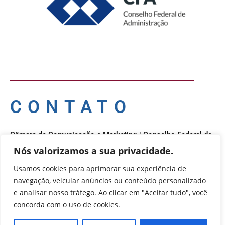
CONTATO
Câmara de Comunicação e Marketing | Conselho Federal de
Administração
Nós valorizamos a sua privacidade.
Setor de Autarquias Sul 1 Bloco L Edificio CFA – Asa Sul,
Usamos cookies para aprimorar sua experiência de
Brasília – DF, 70070-932 | Telefone: (61) 3218-1800 |
navegação, veicular anúncios ou conteúdo personalizado
cfa@cfa.org.br | Copyright – 2020 CFA | All Rights Reserved
e analisar nosso tráfego. Ao clicar em "Aceitar tudo", você
| Powered by CFA
concorda com o uso de cookies.