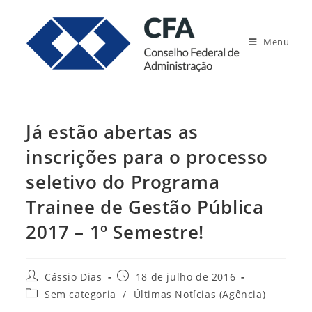
Ir
para
Menu
o
conteúdo
Já estão abertas as
inscrições para o processo
seletivo do Programa
Trainee de Gestão Pública
2017 – 1º Semestre!
Autor
Post
Cássio Dias
18 de julho de 2016
do
publicado:
Categoria
Sem categoria
/
Últimas Notícias (Agência)
post:
do