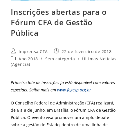
Inscrições abertas para o
Fórum CFA de Gestão
Pública
Autor
Post
Imprensa CFA
22 de fevereiro de 2018
do
publicado:
Categoria
Ano 2018
/
Sem categoria
/
Últimas Notícias
post:
do
(Agência)
post:
Primeiro lote de inscrições já está disponível com valores
especiais. Saiba mais em
www.fogesp.org.br
O Conselho Federal de Administração (CFA) realizará,
de 6 a 8 de junho, em Brasília, o Fórum CFA de Gestão
Pública. O evento visa promover um amplo debate
sobre a gestão do Estado, dentro de uma linha de