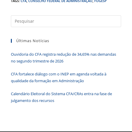
c
itt
k
at
ss
tF
TAGS
:
CFA
,
CONSELHO FEDERAL DE ADMINISTRAÇÃO
,
FOGESP
e
er
e
s
e
ri
b
dI
A
n
e
Press
a
o
n
p
g
n
tecla
o
p
er
dl
Últimas Notícias
“Esc”
k
y
para
Ouvidoria do CFA registra redução de 34,65% nas demandas
fecha
no segundo trimestre de 2026
o
paine
CFA fortalece diálogo com o INEP em agenda voltada à
de
qualidade da formação em Administração
pesqu
Calendário Eleitoral do Sistema CFA/CRAs entra na fase de
julgamento dos recursos