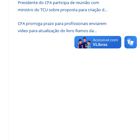
Presidente do CFA participa de reunião com
de
ministro do TCU sobre proposta para criação de
pesquisa.
associações dos Conselhos Federais
CFA prorroga prazo para profissionais enviarem
vídeo para atualização do livro Ramos da
Administração