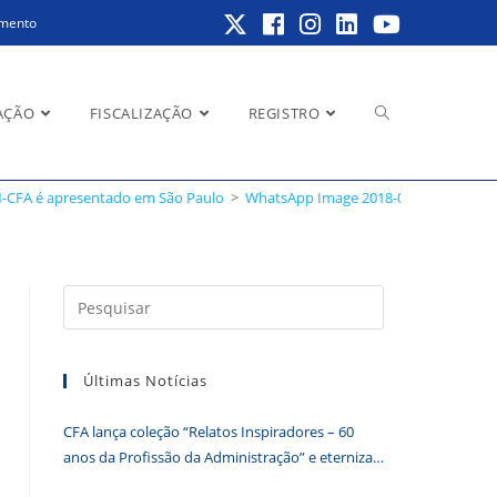
amento
Alternar
AÇÃO
FISCALIZAÇÃO
REGISTRO
-CFA é apresentado em São Paulo
>
WhatsApp Image 2018-04-25 at 17.37.3
pesquisa
Pressione
a
do
tecla
Últimas Notícias
“Esc”
para
CFA lança coleção “Relatos Inspiradores – 60
fechar
site
anos da Profissão da Administração” e eterniza
o
histórias que transformam o Brasil
painel