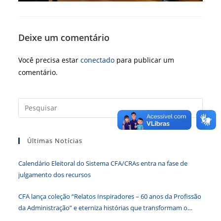
Deixe um comentário
Você precisa estar
conectado
para publicar um
comentário.
Press
a
tecla
Últimas Notícias
“Esc”
para
Calendário Eleitoral do Sistema CFA/CRAs entra na fase de
fecha
julgamento dos recursos
o
paine
CFA lança coleção “Relatos Inspiradores – 60 anos da Profissão
de
da Administração” e eterniza histórias que transformam o
pesqu
Brasil