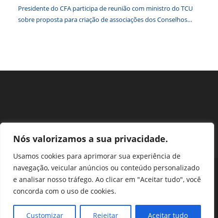
Presidente do CFA participa de reunião com ministro do TCU
sobre proposta para criação de associações dos Conselhos
Federais
Nós valorizamos a sua privacidade.
Usamos cookies para aprimorar sua experiência de
navegação, veicular anúncios ou conteúdo personalizado
Perguntas Frequentes
Ouvidoria
Transparência e prestação de contas
e analisar nosso tráfego. Ao clicar em "Aceitar tudo", você
Assessoria de Imprensa
Portal SEI
LGPD
concorda com o uso de cookies.
Protocolo / Peticionamento
Setor de Autarquias Sul 1 Bloco L Edificio CFA - Asa Sul, Brasília -
Customizar
Rejeitar
Aceitar tudo