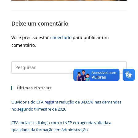
Deixe um comentário
Você precisa estar
conectado
para publicar um
comentário.
Press
a
tecla
Últimas Notícias
“Esc”
para
Ouvidoria do CFA registra redução de 34,65% nas demandas
fecha
no segundo trimestre de 2026
o
paine
CFA fortalece diálogo com o INEP em agenda voltada à
de
qualidade da formação em Administração
pesqu