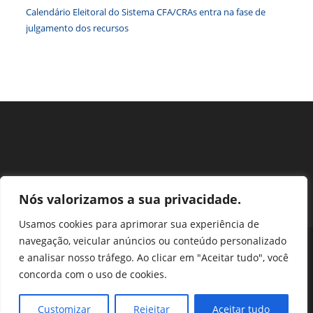
Calendário Eleitoral do Sistema CFA/CRAs entra na fase de
julgamento dos recursos
Nós valorizamos a sua privacidade.
Usamos cookies para aprimorar sua experiência de
navegação, veicular anúncios ou conteúdo personalizado
Perguntas Frequentes
Ouvidoria
Transparência e prestação de contas
e analisar nosso tráfego. Ao clicar em "Aceitar tudo", você
Assessoria de Imprensa
Portal SEI
LGPD
concorda com o uso de cookies.
Protocolo / Peticionamento
Setor de Autarquias Sul 1 Bloco L Edificio CFA - Asa Sul, Brasília -
Customizar
Rejeitar
Aceitar tudo