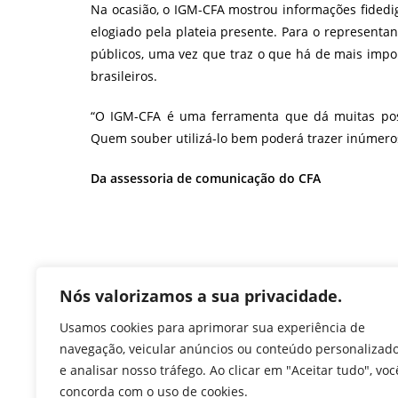
Na ocasião, o IGM-CFA mostrou informações fidedi
elogiado pela plateia presente. Para o representan
públicos, uma vez que traz o que há de mais impo
brasileiros.
“O IGM-CFA é uma ferramenta que dá muitas poss
Quem souber utilizá-lo bem poderá trazer inúmeros
Da assessoria de comunicação do CFA
F
T
Li
W
M
Pr
Nós valorizamos a sua privacidade.
a
w
n
h
e
in
Usamos cookies para aprimorar sua experiência de
c
itt
k
at
ss
tF
navegação, veicular anúncios ou conteúdo personalizad
TAGS
:
EMERSON ANDRADE
,
IGM-CFA
,
II SEMINÁRIO DE COMBATE
e analisar nosso tráfego. Ao clicar em "Aceitar tudo", voc
e
er
e
s
e
ri
concorda com o uso de cookies.