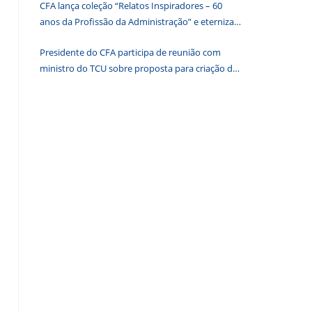
CFA lança coleção “Relatos Inspiradores – 60
de
anos da Profissão da Administração” e eterniza
pesquisa.
histórias que transformam o Brasil
Presidente do CFA participa de reunião com
ministro do TCU sobre proposta para criação de
associações dos Conselhos Federais