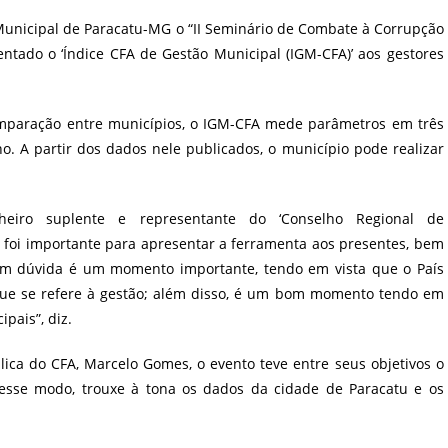
post:
 Municipal de Paracatu-MG o “II Seminário de Combate à Corrupção
ntado o ‘Índice CFA de Gestão Municipal (IGM-CFA)’ aos gestores
omparação entre municípios, o IGM-CFA mede parâmetros em três
. A partir dos dados nele publicados, o município pode realizar
lheiro suplente e representante do ‘Conselho Regional de
 foi importante para apresentar a ferramenta aos presentes, bem
em dúvida é um momento importante, tendo em vista que o País
que se refere à gestão; além disso, é um bom momento tendo em
pais”, diz.
ca do CFA, Marcelo Gomes, o evento teve entre seus objetivos o
Desse modo, trouxe à tona os dados da cidade de Paracatu e os