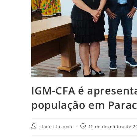
IGM-CFA é apresenta
população em Para
Autor
Post
cfainstitucional
12 de dezembro de 2
do
publicado: