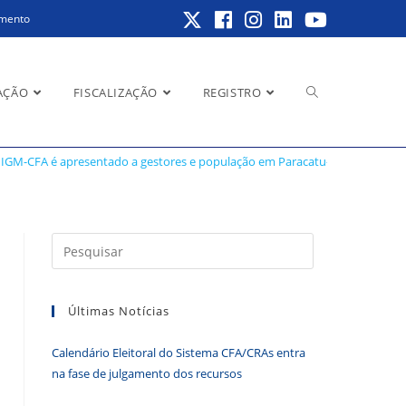
amento
Alternar
AÇÃO
FISCALIZAÇÃO
REGISTRO
Paracatu-MG
IGM-CFA é apresentado a gestores e população em Paracatu-MG
pesquisa
Pressione
a
do
tecla
Últimas Notícias
“Esc”
para
Calendário Eleitoral do Sistema CFA/CRAs entra
fechar
site
na fase de julgamento dos recursos
o
painel