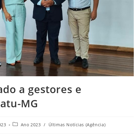
do a gestores e
catu-MG
Categoria
023
Ano 2023
/
Últimas Notícias (Agência)
do