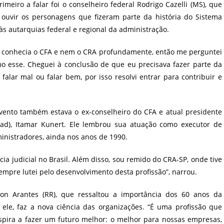
rimeiro a falar foi o conselheiro federal Rodrigo Cazelli (MS), que
e ouvir os personagens que fizeram parte da história do Sistema
s autarquias federal e regional da administração.
ão conhecia o CFA e nem o CRA profundamente, então me perguntei
 esse. Cheguei à conclusão de que eu precisava fazer parte da
 falar mal ou falar bem, por isso resolvi entrar para contribuir e
vento também estava o ex-conselheiro do CFA e atual presidente
rad), Itamar Kunert. Ele lembrou sua atuação como executor de
ministradores, ainda nos anos de 1990.
ia judicial no Brasil. Além disso, sou remido do CRA-SP, onde tive
sempre lutei pelo desenvolvimento desta profissão”, narrou.
son Arantes (RR), que ressaltou a importância dos 60 anos da
ele, faz a nova ciência das organizações. “É uma profissão que
spira a fazer um futuro melhor: o melhor para nossas empresas,