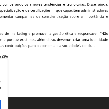
o comparando-os a novas tendências e tecnologias. Disse, ainda,
especialização e de certificações — que capacitem administradores
mentar campanhas de conscientização sobre a importância e
ões de marketing e promover a gestão ética e responsável. “Não
os e porque existimos, além disso, devemos criar uma identidade
uas contribuições para a economia e a sociedade”, concluiu.
o CFA
o
ê