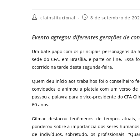
Autor
Post
cfainstitucional
8 de setembro de 20
do
publicado:
post:
Evento agregou diferentes gerações de con
Um bate-papo com os principais personagens da hi
sede do CFA, em Brasília, e parte on-line. Essa f
ocorrido na tarde desta segunda-feira.
Quem deu início aos trabalhos foi o conselheiro fe
convidados e animou a plateia com um verso de e
passou a palavra para o vice-presidente do CFA G
60 anos.
Gilmar destacou fenômenos de tempos atuais, 
ponderou sobre a importância dos seres humanos
de indivíduos, sobretudo, os profissionais. “Q