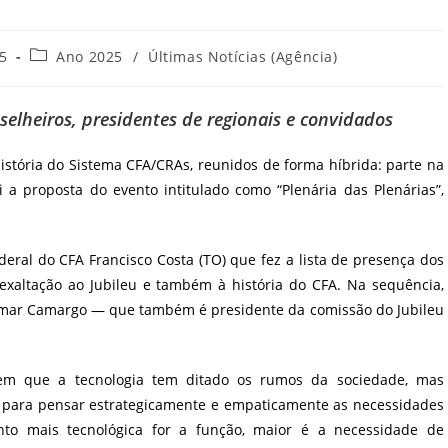
Categoria
25
Ano 2025
/
Últimas Notícias (Agência)
do
post:
selheiros, presidentes de regionais e convidados
stória do Sistema CFA/CRAs, reunidos de forma híbrida: parte na
oi a proposta do evento intitulado como “Plenária das Plenárias”,
deral do CFA Francisco Costa (TO) que fez a lista de presença dos
xaltação ao Jubileu e também à história do CFA. Na sequência,
ilmar Camargo — que também é presidente da comissão do Jubileu
em que a tecnologia tem ditado os rumos da sociedade, mas
 para pensar estrategicamente e empaticamente as necessidades
uanto mais tecnológica for a função, maior é a necessidade de