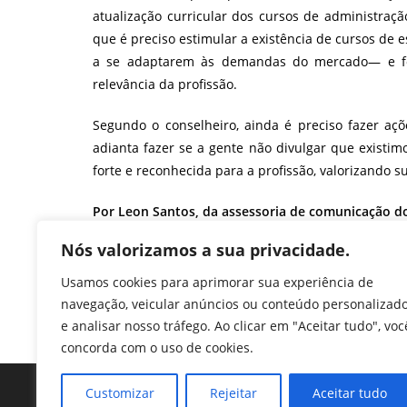
atualização curricular dos cursos de administraçã
que é preciso estimular a existência de cursos de 
a se adaptarem às demandas do mercado— e fo
relevância da profissão.
Segundo o conselheiro, ainda é preciso fazer aç
adianta fazer se a gente não divulgar que existim
forte e reconhecida para a profissão, valorizando s
Por Leon Santos, da assessoria de comunicação d
F
T
Li
W
M
Pr
Nós valorizamos a sua privacidade.
a
w
n
h
e
in
Usamos cookies para aprimorar sua experiência de
c
itt
k
at
ss
tF
navegação, veicular anúncios ou conteúdo personalizad
TAGS
:
JUBILEU DE DIAMANTE
,
PLENÁRIA DAS PLENÁRIAS
e analisar nosso tráfego. Ao clicar em "Aceitar tudo", voc
e
er
e
s
e
ri
concorda com o uso de cookies.
b
dI
A
n
e
o
n
p
g
n
Customizar
Rejeitar
Aceitar tudo