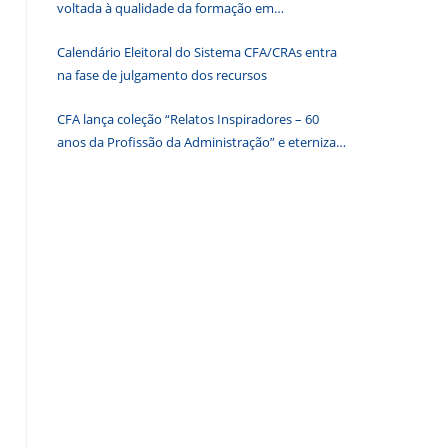
voltada à qualidade da formação em
o
Administração
painel
Calendário Eleitoral do Sistema CFA/CRAs entra
de
na fase de julgamento dos recursos
pesquisa.
CFA lança coleção “Relatos Inspiradores – 60
anos da Profissão da Administração” e eterniza
histórias que transformam o Brasil