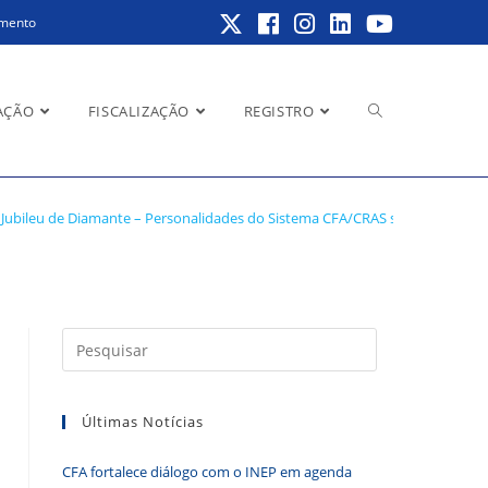
amento
Alternar
AÇÃO
FISCALIZAÇÃO
REGISTRO
FA/CRAS se reúnem em
Jubileu de Diamante – Personalidades do Sistema CFA/CRAS se reúnem em 
pesquisa
do
Pressione
a
tecla
Últimas Notícias
“Esc”
site
para
CFA fortalece diálogo com o INEP em agenda
fechar