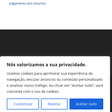
julgamento dos recursos
Nós valorizamos a sua privacidade.
Usamos cookies para aprimorar sua experiência de
navegação, veicular anúncios ou conteúdo personalizado
Perguntas Frequentes
Ouvidoria
Transparência e prestação de contas
e analisar nosso tráfego. Ao clicar em "Aceitar tudo", você
Assessoria de Imprensa
Portal SEI
LGPD
concorda com o uso de cookies.
Protocolo / Peticionamento
Setor de Autarquias Sul 1 Bloco L Edificio CFA - Asa Sul, Brasília -
Customizar
Rejeitar
Aceitar tudo
DF, 70070-932 | Telefone: (61) 3218-1800 | cfa@cfa.org.br |
Copyright - 2024 CFA | All Rights Reserved | Powered by CFA