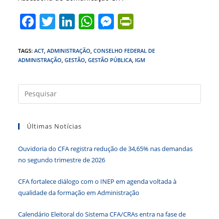
F
T
Li
W
M
Pr
a
w
n
h
e
in
c
itt
k
at
ss
tF
TAGS
:
ACT
,
ADMINISTRAÇÃO
,
CONSELHO FEDERAL DE
ADMINISTRAÇÃO
,
GESTÃO
,
GESTÃO PÚBLICA
,
IGM
e
er
e
s
e
ri
b
dI
A
n
e
Press
o
n
p
g
n
a
o
p
er
dl
tecla
k
y
Últimas Notícias
“Esc”
para
Ouvidoria do CFA registra redução de 34,65% nas demandas
fecha
no segundo trimestre de 2026
o
paine
CFA fortalece diálogo com o INEP em agenda voltada à
de
qualidade da formação em Administração
pesqu
Calendário Eleitoral do Sistema CFA/CRAs entra na fase de