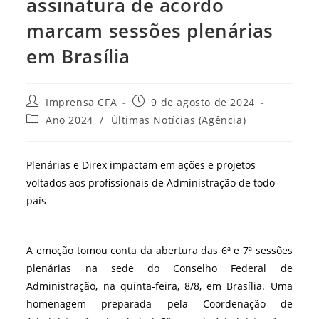
assinatura de acordo
marcam sessões plenárias
em Brasília
Autor
Post
Imprensa CFA
9 de agosto de 2024
do
publicado:
Categoria
Ano 2024
/
Últimas Notícias (Agência)
post:
do
post:
Plenárias e Direx impactam em ações e projetos
voltados aos profissionais de Administração de todo
país
A emoção tomou conta da abertura das 6ª e 7ª sessões
plenárias na sede do Conselho Federal de
Administração, na quinta-feira, 8/8, em Brasília. Uma
homenagem preparada pela Coordenação de