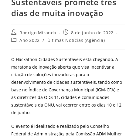
Sustentáveis promete três
dias de muita inovação
Autor
Post
Rodrigo Miranda
8 de junho de 2022
do
publicado:
Categoria
Ano 2022
/
Últimas Notícias (Agência)
post:
do
post:
O Hackathon Cidades Sustentáveis está chegando. A
maratona de inovação aberta que visa incentivar a
criação de soluções inovadoras para o
desenvolvimento de cidades sustentáveis, tendo como
base no Índice de Governança Municipal (IGM-CFA) e
as diretrizes da ODS 11, cidades e comunidades
sustentáveis da ONU, vai ocorrer entre os dias 10 e 12
de junho.
O evento é idealizado e realizado pelo Conselho
Federal de Administração, pela Comissão ADM Mulher