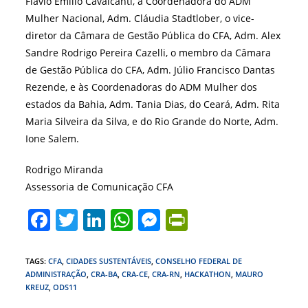
Flávio Emílio Cavalcanti, à Coordenadora do ADM
Mulher Nacional, Adm. Cláudia Stadtlober, o vice-
diretor da Câmara de Gestão Pública do CFA, Adm. Alex
Sandre Rodrigo Pereira Cazelli, o membro da Câmara
de Gestão Pública do CFA, Adm. Júlio Francisco Dantas
Rezende, e às Coordenadoras do ADM Mulher dos
estados da Bahia, Adm. Tania Dias, do Ceará, Adm. Rita
Maria Silveira da Silva, e do Rio Grande do Norte, Adm.
Ione Salem.
Rodrigo Miranda
Assessoria de Comunicação CFA
F
T
Li
W
M
Pr
a
w
n
h
e
in
c
itt
k
at
ss
tF
TAGS
:
CFA
,
CIDADES SUSTENTÁVEIS
,
CONSELHO FEDERAL DE
ADMINISTRAÇÃO
,
CRA-BA
,
CRA-CE
,
CRA-RN
,
HACKATHON
,
MAURO
e
er
e
s
e
ri
KREUZ
,
ODS11
b
dI
A
n
e