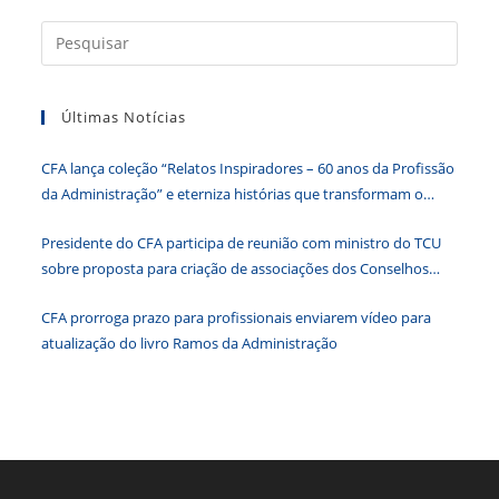
o
n
p
g
n
Press
o
p
er
dl
a
tecla
k
y
Últimas Notícias
“Esc”
para
CFA lança coleção “Relatos Inspiradores – 60 anos da Profissão
fecha
da Administração” e eterniza histórias que transformam o
o
Brasil
paine
Presidente do CFA participa de reunião com ministro do TCU
de
sobre proposta para criação de associações dos Conselhos
pesqu
Federais
CFA prorroga prazo para profissionais enviarem vídeo para
atualização do livro Ramos da Administração