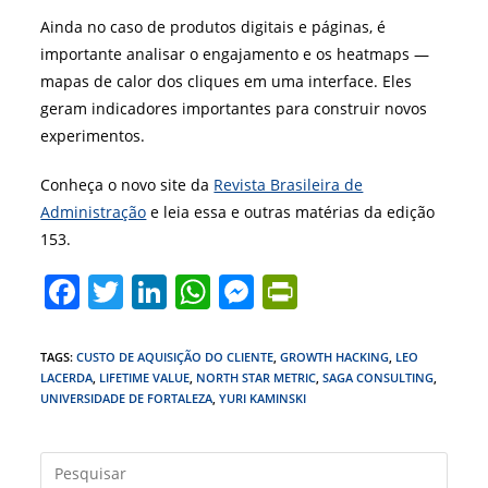
Ainda no caso de produtos digitais e páginas, é
importante analisar o engajamento e os heatmaps —
mapas de calor dos cliques em uma interface. Eles
geram indicadores importantes para construir novos
experimentos.
Conheça o novo site da
Revista Brasileira de
Administração
e leia essa e outras matérias da edição
153.
F
T
Li
W
M
Pr
a
w
n
h
e
in
c
itt
k
at
ss
tF
TAGS
:
CUSTO DE AQUISIÇÃO DO CLIENTE
,
GROWTH HACKING
,
LEO
LACERDA
,
LIFETIME VALUE
,
NORTH STAR METRIC
,
SAGA CONSULTING
,
e
er
e
s
e
ri
UNIVERSIDADE DE FORTALEZA
,
YURI KAMINSKI
b
dI
A
n
e
o
n
p
g
n
Press