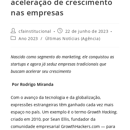
aceleração de crescimento
nas empresas
Autor
Post
cfainstitucional
22 de junho de 2023
do
publicado:
Categoria
Ano 2023
/
Últimas Notícias (Agência)
post:
do
post:
Nascido como segmento do marketing, ele conquistou as
startups e agora já seduz empresas tradicionais que
buscam acelerar seu crescimento
Por Rodrigo Miranda
Com o avanço da tecnologia e da globalização,
expressões estrangeiras têm ganhado cada vez mais
espaço no país. Um exemplo é o termo
Growth Hacking
,
criado em 2010, por Sean Ellis, fundador da
comunidade empresarial GrowthHackers.com — para