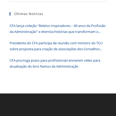
o
p
er
dl
a
tecla
k
y
Últimas Notícias
“Esc”
para
CFA lança coleção “Relatos Inspiradores – 60 anos da Profissão
fecha
da Administração” e eterniza histórias que transformam o
o
Brasil
paine
Presidente do CFA participa de reunião com ministro do TCU
de
sobre proposta para criação de associações dos Conselhos
pesqu
Federais
CFA prorroga prazo para profissionais enviarem vídeo para
atualização do livro Ramos da Administração